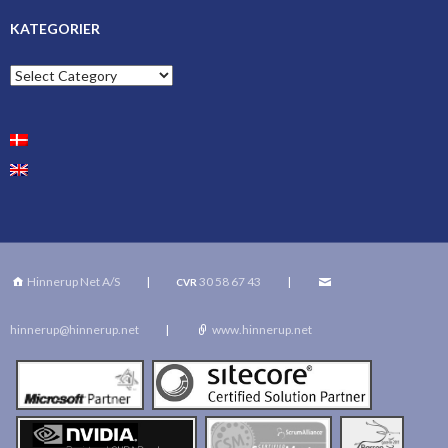
KATEGORIER
Kategorier
Hinnerup Net A/S
|
30 58 67 43
|
CVR
hinnerup@hinnerup.net
|
www.hinnerup.net