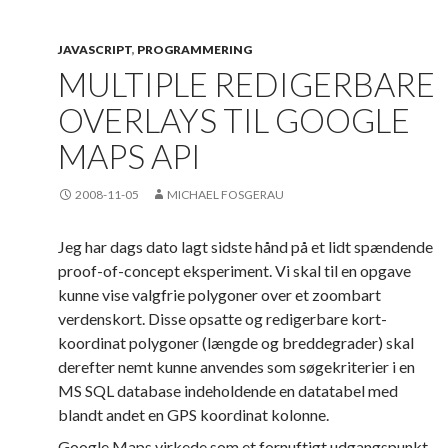
JAVASCRIPT
,
PROGRAMMERING
MULTIPLE REDIGERBARE
OVERLAYS TIL GOOGLE
MAPS API
2008-11-05
MICHAEL FOSGERAU
Jeg har dags dato lagt sidste hånd på et lidt spændende
proof-of-concept eksperiment. Vi skal til en opgave
kunne vise valgfrie polygoner over et zoombart
verdenskort. Disse opsatte og redigerbare kort-
koordinat polygoner (længde og breddegrader) skal
derefter nemt kunne anvendes som søgekriterier i en
MS SQL database indeholdende en datatabel med
blandt andet en GPS koordinat kolonne.
Google Maps virkede som et fornuftigt udgangspunkt