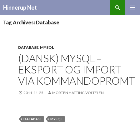
Search
Hinnerup Net
SKIP
TO
Tag Archives: Database
CONTENT
DATABASE
,
MYSQL
(DANSK) MYSQL –
EKSPORT OG IMPORT
VIA KOMMANDOPROMT
2011-11-25
MORTEN HATTING VOLTELEN
DATABASE
MYSQL