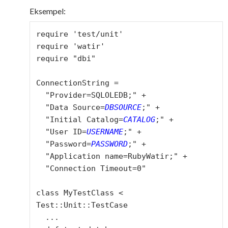
Eksempel:
require 'test/unit'

require 'watir'

require "dbi"

ConnectionString =

  "Provider=SQLOLEDB;" +

  "Data Source=
DBSOURCE
;" +

  "Initial Catalog=
CATALOG
;" +

  "User ID=
USERNAME
;" +

  "Password=
PASSWORD
;" +

  "Application name=RubyWatir;" +

  "Connection Timeout=0"

class MyTestClass < 
Test::Unit::TestCase

  ...
