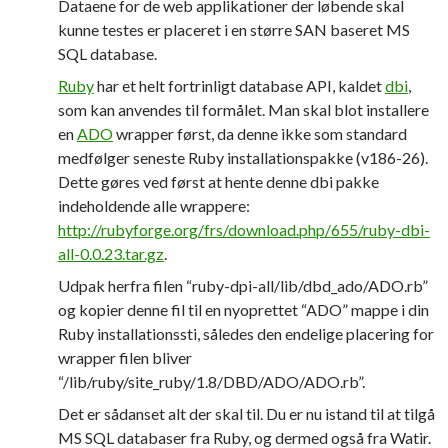
Dataene for de web applikationer der løbende skal
kunne testes er placeret i en større SAN baseret MS
SQL database.
Ruby
har et helt fortrinligt database API, kaldet
dbi
,
som kan anvendes til formålet. Man skal blot installere
en
ADO
wrapper først, da denne ikke som standard
medfølger seneste Ruby installationspakke (v186-26).
Dette gøres ved først at hente denne dbi pakke
indeholdende alle wrappere:
http://rubyforge.org/frs/download.php/655/ruby-dbi-
all-0.0.23.tar.gz
.
Udpak herfra filen “ruby-dpi-all/lib/dbd_ado/ADO.rb”
og kopier denne fil til en nyoprettet “ADO” mappe i din
Ruby installationssti, således den endelige placering for
wrapper filen bliver
“/lib/ruby/site_ruby/1.8/DBD/ADO/ADO.rb”.
Det er sådanset alt der skal til. Du er nu istand til at tilgå
MS SQL databaser fra Ruby, og dermed også fra Watir.