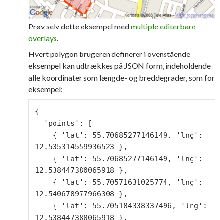
Prøv selv dette eksempel med
multiple editerbare
overlays
.
Hvert polygon brugeren definerer i ovenstående
eksempel kan udtrækkes på JSON form, indeholdende
alle koordinater som længde- og breddegrader, som for
eksempel:
{

  'points': [

    { 'lat': 55.70685277146149, 'lng': 
12.535314559936523 },

    { 'lat': 55.70685277146149, 'lng': 
12.538447380065918 },

    { 'lat': 55.70571631025774, 'lng': 
12.540678977966308 },

    { 'lat': 55.705184338337496, 'lng': 
12.538447380065918 },
