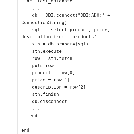
  def test_database

    ...

    db = DBI.connect("DBI:ADO:" + 
ConnectionString)

    sql = "select product, price, 
description from t_products"

    sth = db.prepare(sql)

    sth.execute

    row = sth.fetch

    puts row

    product = row[0]

    price = row[1]

    description = row[2]

    sth.finish

    db.disconnect

    ...

   end

   ...

end