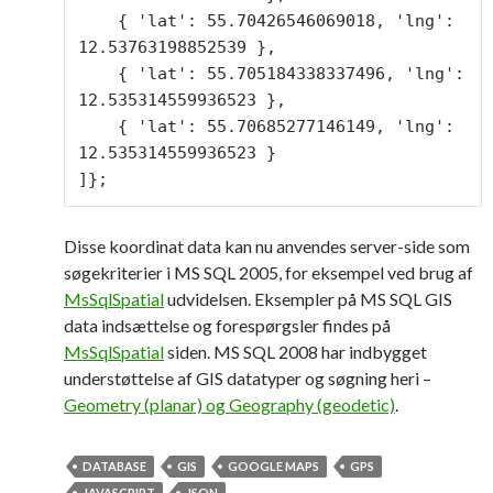
    { 'lat': 55.70426546069018, 'lng': 
12.53763198852539 },

    { 'lat': 55.705184338337496, 'lng': 
12.535314559936523 },

    { 'lat': 55.70685277146149, 'lng': 
12.535314559936523 }

]};
Disse koordinat data kan nu anvendes server-side som
søgekriterier i MS SQL 2005, for eksempel ved brug af
MsSqlSpatial
udvidelsen. Eksempler på MS SQL GIS
data indsættelse og forespørgsler findes på
MsSqlSpatial
siden. MS SQL 2008 har indbygget
understøttelse af GIS datatyper og søgning heri –
Geometry (planar) og Geography (geodetic)
.
DATABASE
GIS
GOOGLE MAPS
GPS
JAVASCRIPT
JSON