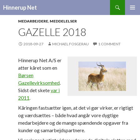
Search
Hinnerup Net
SKIP
TO
MEDARBEJDERE
,
MEDDELELSER
CONTENT
GAZELLE 2018
2018-09-27
MICHAEL FOSGERAU
1 COMMENT
Hinnerup Net A/S er
atter kåret som en
Børsen
Gazellevirksomhed
.
Sidst det skete
var i
2011
.
Kåringen fastsætter igen, at det vi gør virker, er rigtigt
og værdsættes – både hvad angår vore dygtige
medarbejdere og de mange spændende opgaver fra
kunder og samarbejdspartnere.