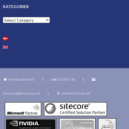
KATEGORIER
Kategorier
Hinnerup Net A/S
|
30 58 67 43
|
CVR
hinnerup@hinnerup.net
|
www.hinnerup.net