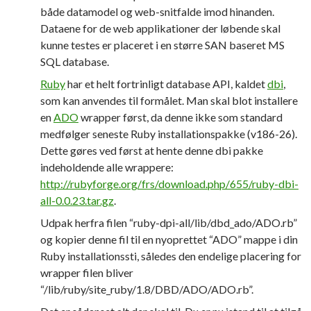
både datamodel og web-snitfalde imod hinanden.
Dataene for de web applikationer der løbende skal
kunne testes er placeret i en større SAN baseret MS
SQL database.
Ruby
har et helt fortrinligt database API, kaldet
dbi
,
som kan anvendes til formålet. Man skal blot installere
en
ADO
wrapper først, da denne ikke som standard
medfølger seneste Ruby installationspakke (v186-26).
Dette gøres ved først at hente denne dbi pakke
indeholdende alle wrappere:
http://rubyforge.org/frs/download.php/655/ruby-dbi-
all-0.0.23.tar.gz
.
Udpak herfra filen “ruby-dpi-all/lib/dbd_ado/ADO.rb”
og kopier denne fil til en nyoprettet “ADO” mappe i din
Ruby installationssti, således den endelige placering for
wrapper filen bliver
“/lib/ruby/site_ruby/1.8/DBD/ADO/ADO.rb”.