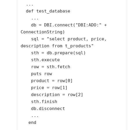
  ...

  def test_database

    ...

    db = DBI.connect("DBI:ADO:" + 
ConnectionString)

    sql = "select product, price, 
description from t_products"

    sth = db.prepare(sql)

    sth.execute

    row = sth.fetch

    puts row

    product = row[0]

    price = row[1]

    description = row[2]

    sth.finish

    db.disconnect

    ...

   end

   ...
