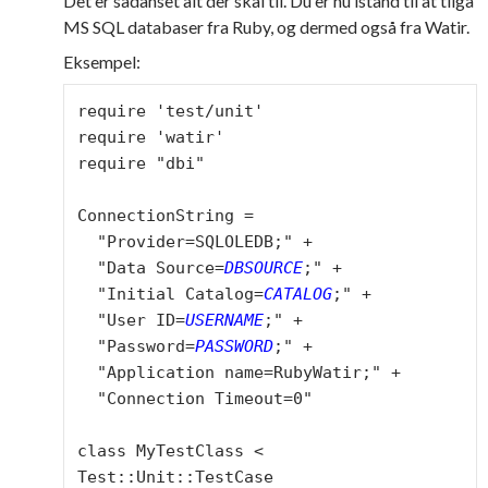
Det er sådanset alt der skal til. Du er nu istand til at tilgå
MS SQL databaser fra Ruby, og dermed også fra Watir.
Eksempel:
require 'test/unit'

require 'watir'

require "dbi"

ConnectionString =

  "Provider=SQLOLEDB;" +

  "Data Source=
DBSOURCE
;" +

  "Initial Catalog=
CATALOG
;" +

  "User ID=
USERNAME
;" +

  "Password=
PASSWORD
;" +

  "Application name=RubyWatir;" +

  "Connection Timeout=0"

class MyTestClass < 
Test::Unit::TestCase
