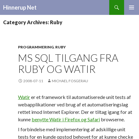
Search
Hinnerup Net
SKIP
TO
Category Archives: Ruby
CONTENT
PROGRAMMERING
,
RUBY
MS SQL TILGANG FRA
RUBY OG WATIR
2008-07-11
MICHAEL FOSGERAU
Watir
er et framework til automatiserede unit tests af
webapplikationer ved brug af et automatiseringslag
rettet imod Internet Explorer. Der er tiltag igang for at
kunne
benytte Watir i Firefox og Safari
browserne.
I forbindelse med implementering af adskillige unit
tests for en kunde opstod behovet for at kunne checke