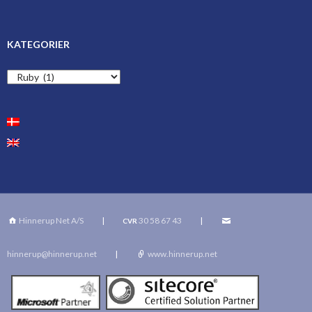
KATEGORIER
Kategorier
Hinnerup Net A/S
|
30 58 67 43
|
CVR
hinnerup@hinnerup.net
|
www.hinnerup.net