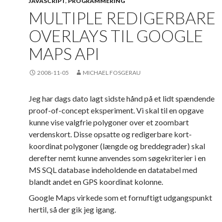
JAVASCRIPT
,
PROGRAMMERING
MULTIPLE REDIGERBARE
OVERLAYS TIL GOOGLE
MAPS API
2008-11-05
MICHAEL FOSGERAU
Jeg har dags dato lagt sidste hånd på et lidt spændende
proof-of-concept eksperiment. Vi skal til en opgave
kunne vise valgfrie polygoner over et zoombart
verdenskort. Disse opsatte og redigerbare kort-
koordinat polygoner (længde og breddegrader) skal
derefter nemt kunne anvendes som søgekriterier i en
MS SQL database indeholdende en datatabel med
blandt andet en GPS koordinat kolonne.
Google Maps virkede som et fornuftigt udgangspunkt
hertil, så der gik jeg igang.