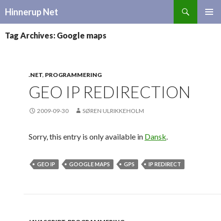
Search
Hinnerup Net
SKIP
TO
Tag Archives: Google maps
CONTENT
.NET
,
PROGRAMMERING
GEO IP REDIRECTION
2009-09-30
SØREN ULRIKKEHOLM
Sorry, this entry is only available in
Dansk
.
GEO IP
GOOGLE MAPS
GPS
IP REDIRECT