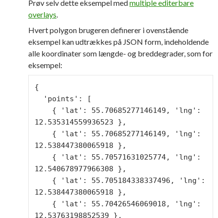
Prøv selv dette eksempel med
multiple editerbare
overlays
.
Hvert polygon brugeren definerer i ovenstående
eksempel kan udtrækkes på JSON form, indeholdende
alle koordinater som længde- og breddegrader, som for
eksempel:
{

  'points': [

    { 'lat': 55.70685277146149, 'lng': 
12.535314559936523 },

    { 'lat': 55.70685277146149, 'lng': 
12.538447380065918 },

    { 'lat': 55.70571631025774, 'lng': 
12.540678977966308 },

    { 'lat': 55.705184338337496, 'lng': 
12.538447380065918 },

    { 'lat': 55.70426546069018, 'lng': 
12.53763198852539 },
