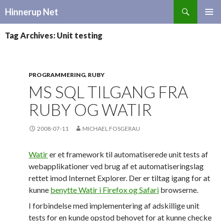
Search
Hinnerup Net
SKIP
TO
Tag Archives: Unit testing
CONTENT
PROGRAMMERING
,
RUBY
MS SQL TILGANG FRA
RUBY OG WATIR
2008-07-11
MICHAEL FOSGERAU
Watir
er et framework til automatiserede unit tests af
webapplikationer ved brug af et automatiseringslag
rettet imod Internet Explorer. Der er tiltag igang for at
kunne
benytte Watir i Firefox og Safari
browserne.
I forbindelse med implementering af adskillige unit
tests for en kunde opstod behovet for at kunne checke