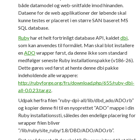
både datamodel og web-snitfalde imod hinanden.
Dataene for de web applikationer der løbende skal
kunne testes er placeret i en større SAN baseret MS
SQL database.
Ruby
har et helt fortrinligt database API, kaldet
dbi
,
som kan anvendes til formålet. Man skal blot installere
en
ADO
wrapper først, da denne ikke som standard
medfølger seneste Ruby installationspakke (v186-26).
Dette gøres ved først at hente denne dbi pakke
indeholdende alle wrappere:
http://rubyforge.org/frs/download.php/655/ruby-dbi-
all-0.0.23.tar.gz
.
Udpak herfra filen “ruby-dpi-all/lib/dbd_ado/ADO.rb”
og kopier denne fil til en nyoprettet “ADO” mappe i din
Ruby installationssti, således den endelige placering for
wrapper filen bliver
“/lib/ruby/site_ruby/1.8/DBD/ADO/ADO.rb”.