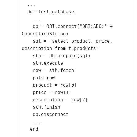
  ...

  def test_database

    ...

    db = DBI.connect("DBI:ADO:" + 
ConnectionString)

    sql = "select product, price, 
description from t_products"

    sth = db.prepare(sql)

    sth.execute

    row = sth.fetch

    puts row

    product = row[0]

    price = row[1]

    description = row[2]

    sth.finish

    db.disconnect

    ...

   end

   ...
