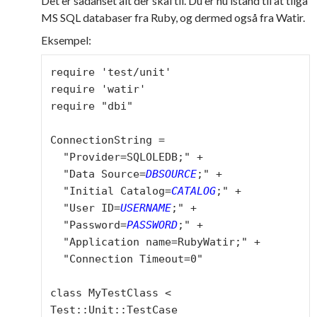
Det er sådanset alt der skal til. Du er nu istand til at tilgå
MS SQL databaser fra Ruby, og dermed også fra Watir.
Eksempel:
require 'test/unit'

require 'watir'

require "dbi"

ConnectionString =

  "Provider=SQLOLEDB;" +

  "Data Source=
DBSOURCE
;" +

  "Initial Catalog=
CATALOG
;" +

  "User ID=
USERNAME
;" +

  "Password=
PASSWORD
;" +

  "Application name=RubyWatir;" +

  "Connection Timeout=0"

class MyTestClass < 
Test::Unit::TestCase
