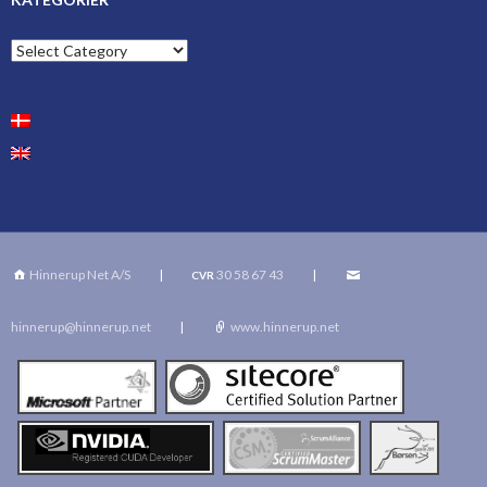
Kategorier
Hinnerup Net A/S
|
30 58 67 43
|
CVR
hinnerup@hinnerup.net
|
www.hinnerup.net