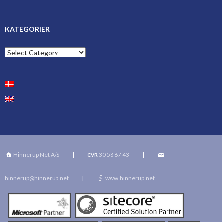
KATEGORIER
Kategorier
Hinnerup Net A/S
|
30 58 67 43
|
CVR
hinnerup@hinnerup.net
|
www.hinnerup.net