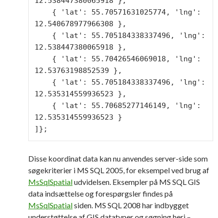
12.538447380065918 },

    { 'lat': 55.70571631025774, 'lng': 
12.540678977966308 },

    { 'lat': 55.705184338337496, 'lng': 
12.538447380065918 },

    { 'lat': 55.70426546069018, 'lng': 
12.53763198852539 },

    { 'lat': 55.705184338337496, 'lng': 
12.535314559936523 },

    { 'lat': 55.70685277146149, 'lng': 
12.535314559936523 }

]};
Disse koordinat data kan nu anvendes server-side som
søgekriterier i MS SQL 2005, for eksempel ved brug af
MsSqlSpatial
udvidelsen. Eksempler på MS SQL GIS
data indsættelse og forespørgsler findes på
MsSqlSpatial
siden. MS SQL 2008 har indbygget
understøttelse af GIS datatyper og søgning heri –