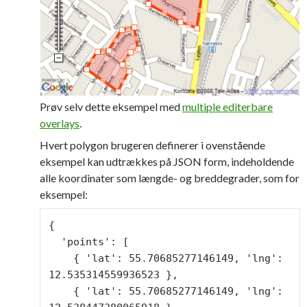
Prøv selv dette eksempel med
multiple editerbare
overlays
.
Hvert polygon brugeren definerer i ovenstående
eksempel kan udtrækkes på JSON form, indeholdende
alle koordinater som længde- og breddegrader, som for
eksempel:
{

  'points': [

    { 'lat': 55.70685277146149, 'lng': 
12.535314559936523 },

    { 'lat': 55.70685277146149, 'lng': 