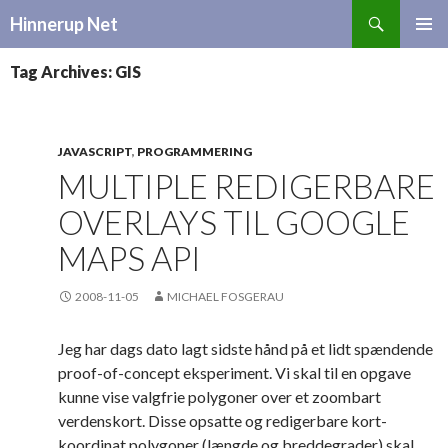
Search
Hinnerup Net
SKIP
TO
Tag Archives: GIS
CONTENT
JAVASCRIPT
,
PROGRAMMERING
MULTIPLE REDIGERBARE
OVERLAYS TIL GOOGLE
MAPS API
2008-11-05
MICHAEL FOSGERAU
Jeg har dags dato lagt sidste hånd på et lidt spændende
proof-of-concept eksperiment. Vi skal til en opgave
kunne vise valgfrie polygoner over et zoombart
verdenskort. Disse opsatte og redigerbare kort-
koordinat polygoner (længde og breddegrader) skal