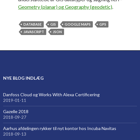
Geometry (planar) og Geography (geodetic)
.
DATABASE
GIS
GOOGLE MAPS
GPS
JAVASCRIPT
JSON
NYE BLOG INDLÆG
Danfoss Cloud og Works With Alexa Certificering
2019-01-11
Gazelle 2018
2018-09-27
Aarhus afdelingen rykker til nyt kontor hos Incuba Navitas
2018-09-13