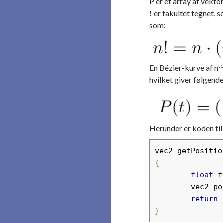
P
er et array af vekto
!
er fakultet tegnet, s
som:
t
En Bézier-kurve af n
hvilket giver følgende
Herunder er koden til
vec2 getPositio
{
float
 f
	vec2 po
return
 
}