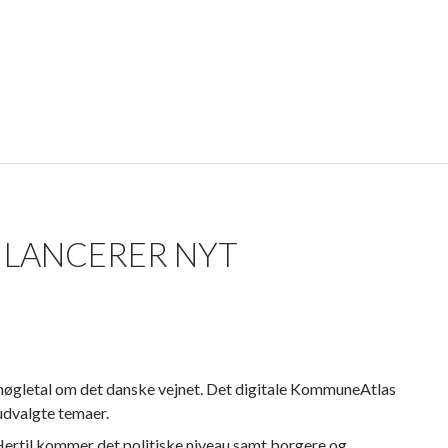
LANCERER NYT
nøgletal om det danske vejnet. Det digitale KommuneAtlas
udvalgte temaer.
ertil kommer det politiske niveau samt borgere og