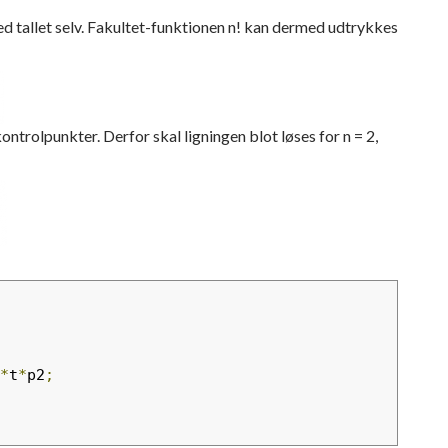
 med tallet selv. Fakultet-funktionen n! kan dermed udtrykkes
ontrolpunkter. Derfor skal ligningen blot løses for n = 2,
*
t
*
p2
;