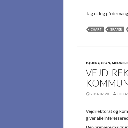
Tag et kig på de man
CHART
GRAFER
JQUERY
,
JSON
,
MEDDELE
VEJDIRE
KOMMUN
2014-02-20
TOBIA
​Vejdirektorat og ko
giver alle interesser
Den primære målgrupp