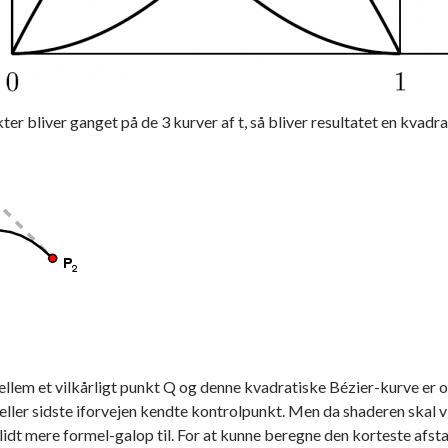
er bliver ganget på de 3 kurver af t, så bliver resultatet en kvadr
llem et vilkårligt punkt Q og denne kvadratiske Bézier-kurve er over
eller sidste iforvejen kendte kontrolpunkt. Men da shaderen skal v
 lidt mere formel-galop til. For at kunne beregne den korteste afst