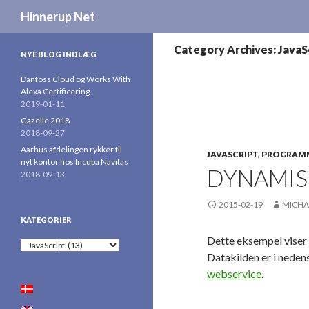
Search
Hinnerup Net
Category Archives: JavaS
NYE BLOG INDLÆG
Danfoss Cloud og Works With
Alexa Certificering
2019-01-11
Gazelle 2018
2018-09-27
Aarhus afdelingen rykker til
JAVASCRIPT
,
PROGRAM
nyt kontor hos Incuba Navitas
DYNAMIS
2018-09-13
2015-02-19
MICHA
KATEGORIER
Dette eksempel viser
Kategorier
Datakilden er i neden
webservice
.