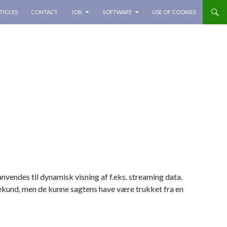
TICLES
CONTACT
JOB
SOFTWARE
USE OF COOKIES
endes til dynamisk visning af f.eks. streaming data.
sekund, men de kunne sagtens have være trukket fra en