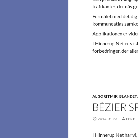
trafikanter, der nås 
Formålet med det digi
kommuneatlas.samk
Applikationen er vid
I Hinnerup Net er vi s
forbedringer, der alle
ALGORITMIK
,
BLANDET
BÉZIER S
2014-01-23
PER B
I Hinnerup Net har vi,