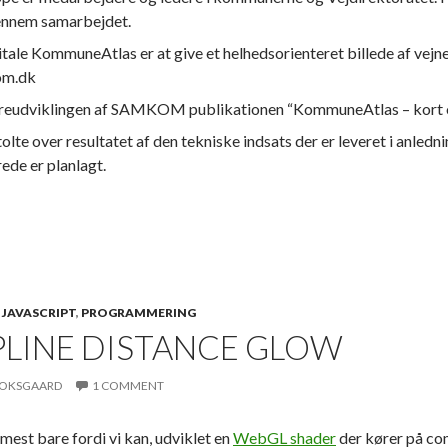
gennem samarbejdet.
tale KommuneAtlas er at give et helhedsorienteret billede af vejn
om.dk
ereudviklingen af SAMKOM publikationen “KommuneAtlas – kort om
tolte over resultatet af den tekniske indsats der er leveret i anled
rede er planlagt.
,
JAVASCRIPT
,
PROGRAMMERING
PLINE DISTANCE GLOW
LOKSGAARD
1 COMMENT
 mest bare fordi vi kan, udviklet en
WebGL shader
der kører på co