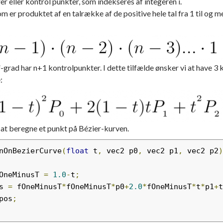
rer eller kontrol punkter, som indekseres af integeren i.
om er produktet af en talrække af de positive hele tal fra 1 til og
e
-grad har n+1 kontrolpunkter. I dette tilfælde ønsker vi at have 3 k
:
 at beregne et punkt på Bézier-kurven.
nOnBezierCurve
(
float
 t
,
 vec2 p0
,
 vec2 p1
,
 vec2 p2
)
OneMinusT 
=
1.0
-
t
;
s 
=
 fOneMinusT
*
fOneMinusT
*
p0
+
2.0
*
fOneMinusT
*
t
*
p1
+
t
pos
;