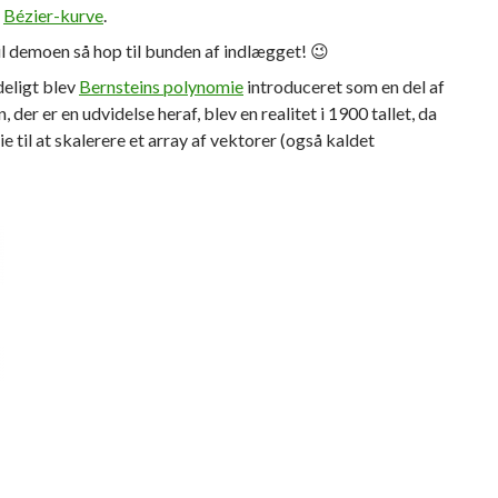
k
Bézier-kurve
.
il demoen så hop til bunden af indlægget! 😉
eligt blev
Bernsteins polynomie
introduceret som en del af
, der er en udvidelse heraf, blev en realitet i 1900 tallet, da
 til at skalerere et array af vektorer (også kaldet