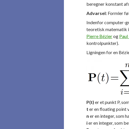
beregner konstant afs
Advarsel:
Formler føl
Indenfor computer-gr
teoretisk matematik i
Pierre Bézier
og
Paul
kontrolpunkter).
Ligningen for en Bézi
P(t)
er et punkt P, som
t
er en floating point v
n
er en integer, som h
i
er en integer, som bev