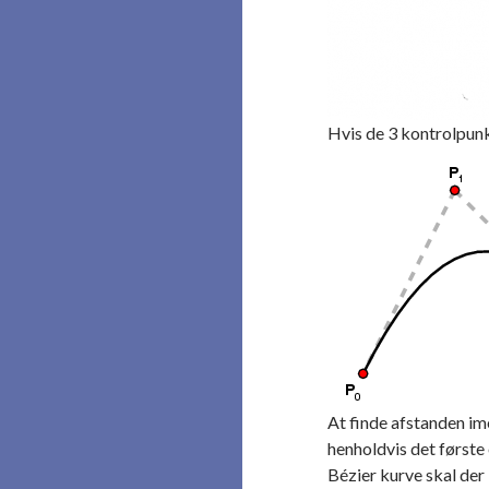
Hvis de 3 kontrolpunkt
At finde afstanden ime
henholdvis det første 
Bézier kurve skal der