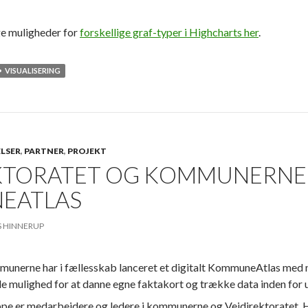
ge muligheder for
forskellige graf-typer i Highcharts her
.
VISUALISERING
LSER
,
PARTNER
,
PROJEKT
KTORATET OG KOMMUNERNE 
EATLAS
S HINNERUP
mmunerne har i fællesskab lanceret et digitalt KommuneAtlas med 
ede mulighed for at danne egne faktakort og trække data inden for 
e er medarbejdere og ledere i kommunerne og Vejdirektoratet. H