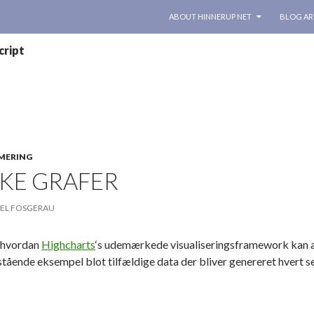
SKIP TO CONTENT
ABOUT HINNERUP NET
BLOG AR
cript
MERING
KE GRAFER
EL FOSGERAU
 hvordan
Highcharts
‘s udemærkede visualiseringsframework kan anv
stående eksempel blot tilfældige data der bliver genereret hvert 