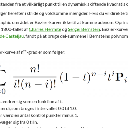
tanden fra et vilkårligt punkt til en dynamisk skiftende kvadratis
ger herefter i stride og voldsomme mængder. Hvis du vil direkte t
aphic området er Bézier-kurver ikke til at komme udenom. Oprind
 1800-tallet af
Charles Hermite
og
Sergei Bernstein
. Bézier-kurven
 de Casteljau
, fandt på at bruge del-summene i Bernsteins polynomie
te
er-kurve af n
-grad er som følger:
 ændrer sig som en funktion af t.
ærdi, som bruges i intervallet 0.0 til 1.0.
ar værdien antal kontrol punkter minus 1.
æger sig fra 0 til n.