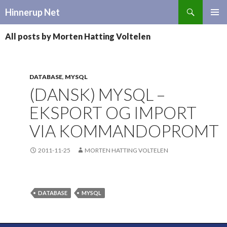
Search
Hinnerup Net
SKIP
TO
All posts by Morten Hatting Voltelen
CONTENT
DATABASE
,
MYSQL
(DANSK) MYSQL –
EKSPORT OG IMPORT
VIA KOMMANDOPROMT
2011-11-25
MORTEN HATTING VOLTELEN
DATABASE
MYSQL