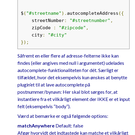
name
=
"zipcode"
id
=
"zipcode"
size
=
"4"
/>
$
(
"#streetname"
).
autocompleteAddress
({
<input
type
=
"text"
name
=
"city"
    streetNumber
:
"#streetnumber"
,
id
=
"city"
size
=
"45"
    zipCode 
:
"#zipcode"
,
disabled
=
"disabled"
/>
    city
:
"#city"
</div>
});
Såfremt en eller flere af adresse-felterne ikke kan
findes (eller angives med null i argumentet) udelades
autocomplete-funktionaliteten for dét. Særligt er
tilfældet, hvor det eksempelvis kun ønskes at benytte
plugin’et til at lave autocomplete på
postnummer/bynavn: Her skal blot sørges for, at
instantiere fra et vilkårligt element der IKKE er et input
felt (eksempelvis “body”).
Værd at bemærke er også følgende options:
matchAnywhere
Default: false
Afgør hvorvidt det indtastede kan matche et vilkårligt