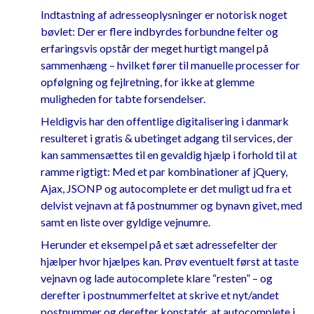
Indtastning af adresseoplysninger er notorisk noget
bøvlet: Der er flere indbyrdes forbundne felter og
erfaringsvis opstår der meget hurtigt mangel på
sammenhæng – hvilket fører til manuelle processer for
opfølgning og fejlretning, for ikke at glemme
muligheden for tabte forsendelser.
Heldigvis har den offentlige digitalisering i danmark
resulteret i gratis & ubetinget adgang til services, der
kan sammensættes til en gevaldig hjælp i forhold til at
ramme rigtigt: Med et par kombinationer af jQuery,
Ajax, JSONP og autocomplete er det muligt ud fra et
delvist vejnavn at få postnummer og bynavn givet, med
samt en liste over gyldige vejnumre.
Herunder et eksempel på et sæt adressefelter der
hjælper hvor hjælpes kan. Prøv eventuelt først at taste
vejnavn og lade autocomplete klare “resten” – og
derefter i postnummerfeltet at skrive et nyt/andet
postnummer og derefter konstatér, at autocomplete i