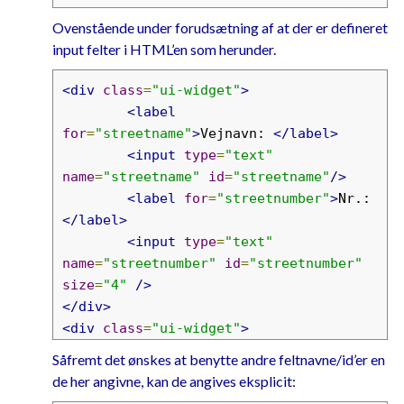
Ovenstående under forudsætning af at der er defineret
input felter i HTML’en som herunder.
<div
class
=
"ui-widget"
>
<label
for
=
"streetname"
>
Vejnavn: 
</label>
<input
type
=
"text"
name
=
"streetname"
id
=
"streetname"
/>
<label
for
=
"streetnumber"
>
Nr.: 
</label>
<input
type
=
"text"
name
=
"streetnumber"
id
=
"streetnumber"
size
=
"4"
/>
</div>
<div
class
=
"ui-widget"
>
<label
Såfremt det ønskes at benytte andre feltnavne/id’er en
for
=
"zipcode"
>
Postnummer: 
</label>
de her angivne, kan de angives eksplicit:
<input
type
=
"text"