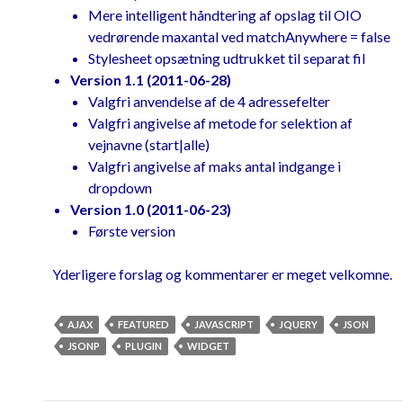
of suggestions for display
Mere intelligent håndtering af opslag til OIO
		data 
=
 data
.
slice
(
0
,
vedrørende maxantal ved matchAnywhere = false
maxSuggestions
);
Stylesheet opsætning udtrukket til separat fil
Version 1.1 (2011-06-28)
//Map OIO object to 
Valgfri anvendelse af de 4 adressefelter
label/value for jQuery autocomplete
Valgfri angivelse af metode for selektion af
		data 
=
 $
.
map
(
data
,
vejnavne (start|alle)
function
(
 vej 
)
{
Valgfri angivelse af maks antal indgange i
return
{
dropdown
				label
:
Version 1.0 (2011-06-23)
vej
.
navn 
+
" ("
+
 vej
.
postnummer
.
nr 
+
Første version
")"
,
				value
:
Yderligere forslag og kommentarer er meget velkomne.
vej
.
navn

}
AJAX
FEATURED
JAVASCRIPT
JQUERY
JSON
})
JSONP
PLUGIN
WIDGET
		response
(
data
);
}