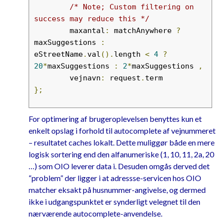
/* Note; Custom filtering on 
success may reduce this */
	maxantal
:
 matchAnywhere 
?
maxSuggestions 
:
eStreetName
.
val
().
length 
<
4
?
20
*
maxSuggestions 
:
2
*
maxSuggestions 
,
	vejnavn
:
 request
.
};
if
(
eZipCode
.
length
)
{
For optimering af brugeroplevelsen benyttes kun et
var
 zipCode 
=
 eZipCode
.
val
();
enkelt opslag i forhold til autocomplete af vejnummeret
if
(
zipCode
.
length 
==
4
)
{
– resultatet caches lokalt. Dette muliggør både en mere
		serviceArguments
.
postn
logisk sortering end den alfanumeriske (1, 10, 11, 2a, 20
r 
=
 zipCode
;
…) som OIO leverer data i. Desuden omgås derved det
}
“problem” der ligger i at adressse-servicen hos OIO
}
matcher eksakt på husnummer-angivelse, og dermed
ikke i udgangspunktet er synderligt velegnet til den
$
.
ajax
({
nærværende autocomplete-anvendelse.
	url
:
 serviceUri
,