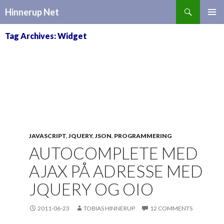
Search
Hinnerup Net
SKIP
TO
Tag Archives: Widget
CONTENT
JAVASCRIPT
,
JQUERY
,
JSON
,
PROGRAMMERING
AUTOCOMPLETE MED
AJAX PÅ ADRESSE MED
JQUERY OG OIO
2011-06-23
TOBIAS HINNERUP
12 COMMENTS