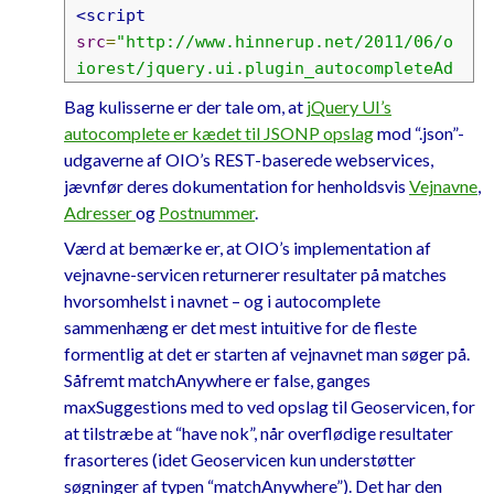
<script
src
=
"http://www.hinnerup.net/2011/06/o
iorest/jquery.ui.plugin_autocompleteAd
dress.js"
></script>
Bag kulisserne er der tale om, at
jQuery UI’s
<link
rel
=
"stylesheet"
autocomplete er kædet til JSONP opslag
mod “.json”-
href
=
"jquery.ui.plugin_autocompleteAdd
udgaverne af OIO’s REST-baserede webservices,
ress.css"
>
jævnfør deres dokumentation for henholdsvis
Vejnavne
,
Adresser
og
Postnummer
.
Værd at bemærke er, at OIO’s implementation af
vejnavne-servicen returnerer resultater på matches
hvorsomhelst i navnet – og i autocomplete
sammenhæng er det mest intuitive for de fleste
formentlig at det er starten af vejnavnet man søger på.
Såfremt matchAnywhere er false, ganges
maxSuggestions med to ved opslag til Geoservicen, for
at tilstræbe at “have nok”, når overflødige resultater
frasorteres (idet Geoservicen kun understøtter
søgninger af typen “matchAnywhere”). Det har den