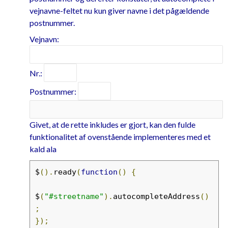
vejnavne-feltet nu kun giver navne i det pågældende
postnummer.
Vejnavn:
Nr.:
Postnummer:
Givet, at de rette inkludes er gjort, kan den fulde
funktionalitet af ovenstående implementeres med et
kald ala
$
().
ready
(
function
()
{
$
(
"#streetname"
).
autocompleteAddress
()
;
});