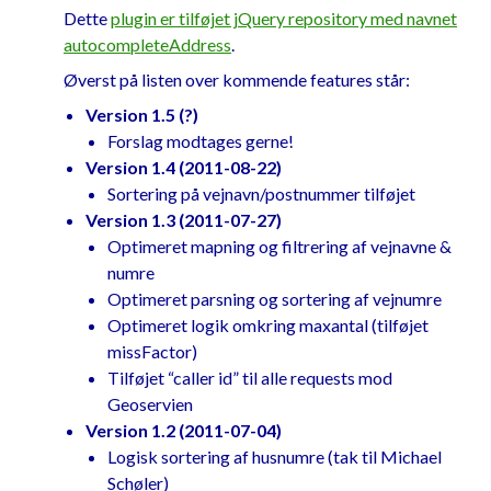
Dette
plugin er tilføjet jQuery repository med navnet
	dataType
:
"jsonp"
,
autocompleteAddress
.
	data
:
 serviceArguments
,
	success
:
function
(
 data 
)
{
Øverst på listen over kommende features står:
if
(!
matchAnywhere
)
{
Version 1.5 (?)
//Remove 
Forslag modtages gerne!
matches that are not in the beginning 
Version 1.4 (2011-08-22)
of navn
Sortering på vejnavn/postnummer tilføjet
			data 
=
Version 1.3 (2011-07-27)
data
.
filter
(
function
(
vej
)
{
Optimeret mapning og filtrering af vejnavne &
var
numre
pattern 
=
new
RegExp
(
"^"
+
Optimeret parsning og sortering af vejnumre
eStreetName
.
val
(),
"i"
);
Optimeret logik omkring maxantal (tilføjet
return
missFactor)
pattern
.
test
(
vej
.
navn
);
Tilføjet “caller id” til alle requests mod
});
Geoservien
}
Version 1.2 (2011-07-04)
Logisk sortering af husnumre (tak til Michael
//Reduce to max number 
Schøler)