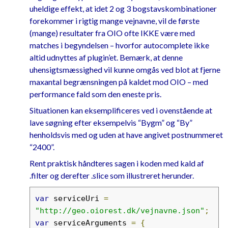
uheldige effekt, at idet 2 og 3 bogstavskombinationer
forekommer i rigtig mange vejnavne, vil de første
(mange) resultater fra OIO ofte IKKE være med
matches i begyndelsen – hvorfor autocomplete ikke
altid udnyttes af plugin’et. Bemærk, at denne
uhensigtsmæssighed vil kunne omgås ved blot at fjerne
maxantal begrænsningen på kaldet mod OIO – med
performance fald som den eneste pris.
Situationen kan eksemplificeres ved i ovenstående at
lave søgning efter eksempelvis “Bygm” og “By”
henholdsvis med og uden at have angivet postnummeret
“2400”.
Rent praktisk håndteres sagen i koden med kald af
.filter og derefter .slice som illustreret herunder.
var
 serviceUri 
=
"http://geo.oiorest.dk/vejnavne.json"
;
var
 serviceArguments 
=
{