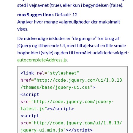
sted i vejnavnet (true), eller kun i begyndelsen (false).
maxSuggestions
Default: 12
Angiver hvor mange valgmuligheder der maksimalt
vises.
De nødvendige inkludes er “de gængse” for brug af
jQuery og tilhørende UI, med tilføjelse af en lille smule
bogholderi (style) og den til formålet udviklede widget:
autocompleteAddress.js
.
<link
rel
=
"stylesheet"
href
=
"http://code.jquery.com/ui/1.8.13
/themes/base/jquery-ui.css"
>
<script
src
=
"http://code.jquery.com/jquery-
latest.js"
></script>
<script
src
=
"http://code.jquery.com/ui/1.8.13/
jquery-ui.min.js"
></script>