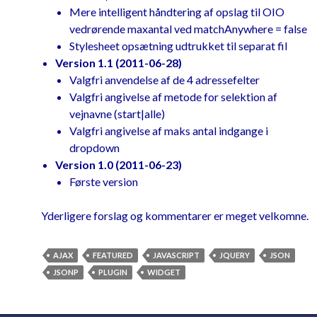
of suggestions for display
Mere intelligent håndtering af opslag til OIO
		data 
=
 data
.
slice
(
0
,
vedrørende maxantal ved matchAnywhere = false
maxSuggestions
);
Stylesheet opsætning udtrukket til separat fil
Version 1.1 (2011-06-28)
//Map OIO object to 
Valgfri anvendelse af de 4 adressefelter
label/value for jQuery autocomplete
Valgfri angivelse af metode for selektion af
		data 
=
 $
.
map
(
data
,
vejnavne (start|alle)
function
(
 vej 
)
{
Valgfri angivelse af maks antal indgange i
return
{
dropdown
				label
:
Version 1.0 (2011-06-23)
vej
.
navn 
+
" ("
+
 vej
.
postnummer
.
nr 
+
Første version
")"
,
				value
:
Yderligere forslag og kommentarer er meget velkomne.
vej
.
navn

}
AJAX
FEATURED
JAVASCRIPT
JQUERY
JSON
})
JSONP
PLUGIN
WIDGET
		response
(
data
);
}