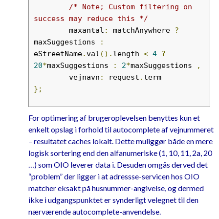
/* Note; Custom filtering on 
success may reduce this */
	maxantal
:
 matchAnywhere 
?
maxSuggestions 
:
eStreetName
.
val
().
length 
<
4
?
20
*
maxSuggestions 
:
2
*
maxSuggestions 
,
	vejnavn
:
 request
.
};
if
(
eZipCode
.
length
)
{
For optimering af brugeroplevelsen benyttes kun et
var
 zipCode 
=
 eZipCode
.
val
();
enkelt opslag i forhold til autocomplete af vejnummeret
if
(
zipCode
.
length 
==
4
)
{
– resultatet caches lokalt. Dette muliggør både en mere
		serviceArguments
.
postn
logisk sortering end den alfanumeriske (1, 10, 11, 2a, 20
r 
=
 zipCode
;
…) som OIO leverer data i. Desuden omgås derved det
}
“problem” der ligger i at adressse-servicen hos OIO
}
matcher eksakt på husnummer-angivelse, og dermed
ikke i udgangspunktet er synderligt velegnet til den
$
.
ajax
({
nærværende autocomplete-anvendelse.
	url
:
 serviceUri
,