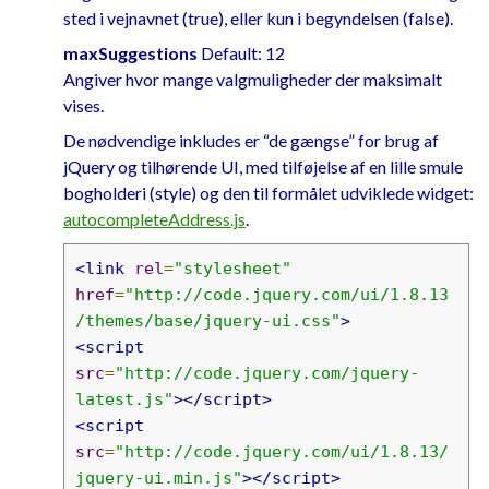
sted i vejnavnet (true), eller kun i begyndelsen (false).
maxSuggestions
Default: 12
Angiver hvor mange valgmuligheder der maksimalt
vises.
De nødvendige inkludes er “de gængse” for brug af
jQuery og tilhørende UI, med tilføjelse af en lille smule
bogholderi (style) og den til formålet udviklede widget:
autocompleteAddress.js
.
<link
rel
=
"stylesheet"
href
=
"http://code.jquery.com/ui/1.8.13
/themes/base/jquery-ui.css"
>
<script
src
=
"http://code.jquery.com/jquery-
latest.js"
></script>
<script
src
=
"http://code.jquery.com/ui/1.8.13/
jquery-ui.min.js"
></script>