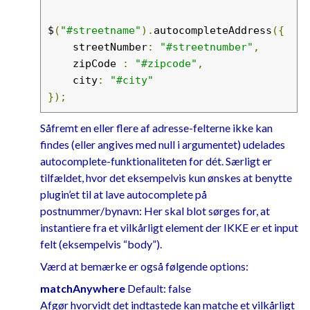
name
=
"zipcode"
id
=
"zipcode"
size
=
"4"
/>
$
(
"#streetname"
).
autocompleteAddress
({
<input
type
=
"text"
name
=
"city"
    streetNumber
:
"#streetnumber"
,
id
=
"city"
size
=
"45"
    zipCode 
:
"#zipcode"
,
disabled
=
"disabled"
/>
    city
:
"#city"
</div>
});
Såfremt en eller flere af adresse-felterne ikke kan
findes (eller angives med null i argumentet) udelades
autocomplete-funktionaliteten for dét. Særligt er
tilfældet, hvor det eksempelvis kun ønskes at benytte
plugin’et til at lave autocomplete på
postnummer/bynavn: Her skal blot sørges for, at
instantiere fra et vilkårligt element der IKKE er et input
felt (eksempelvis “body”).
Værd at bemærke er også følgende options:
matchAnywhere
Default: false
Afgør hvorvidt det indtastede kan matche et vilkårligt