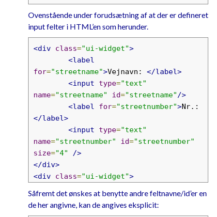
Ovenstående under forudsætning af at der er defineret
input felter i HTML’en som herunder.
<div
class
=
"ui-widget"
>
<label
for
=
"streetname"
>
Vejnavn: 
</label>
<input
type
=
"text"
name
=
"streetname"
id
=
"streetname"
/>
<label
for
=
"streetnumber"
>
Nr.: 
</label>
<input
type
=
"text"
name
=
"streetnumber"
id
=
"streetnumber"
size
=
"4"
/>
</div>
<div
class
=
"ui-widget"
>
<label
Såfremt det ønskes at benytte andre feltnavne/id’er en
for
=
"zipcode"
>
Postnummer: 
</label>
de her angivne, kan de angives eksplicit:
<input
type
=
"text"