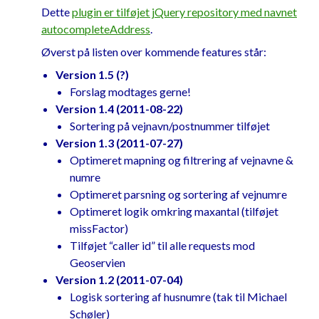
Dette
plugin er tilføjet jQuery repository med navnet
	dataType
:
"jsonp"
,
autocompleteAddress
.
	data
:
 serviceArguments
,
	success
:
function
(
 data 
)
{
Øverst på listen over kommende features står:
if
(!
matchAnywhere
)
{
Version 1.5 (?)
//Remove 
Forslag modtages gerne!
matches that are not in the beginning 
Version 1.4 (2011-08-22)
of navn
Sortering på vejnavn/postnummer tilføjet
			data 
=
Version 1.3 (2011-07-27)
data
.
filter
(
function
(
vej
)
{
Optimeret mapning og filtrering af vejnavne &
var
numre
pattern 
=
new
RegExp
(
"^"
+
Optimeret parsning og sortering af vejnumre
eStreetName
.
val
(),
"i"
);
Optimeret logik omkring maxantal (tilføjet
return
missFactor)
pattern
.
test
(
vej
.
navn
);
Tilføjet “caller id” til alle requests mod
});
Geoservien
}
Version 1.2 (2011-07-04)
Logisk sortering af husnumre (tak til Michael
//Reduce to max number 
Schøler)