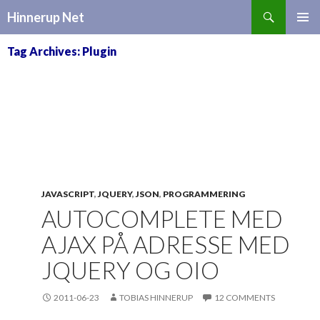
Search
Hinnerup Net
SKIP
TO
Tag Archives: Plugin
CONTENT
JAVASCRIPT
,
JQUERY
,
JSON
,
PROGRAMMERING
AUTOCOMPLETE MED
AJAX PÅ ADRESSE MED
JQUERY OG OIO
2011-06-23
TOBIAS HINNERUP
12 COMMENTS