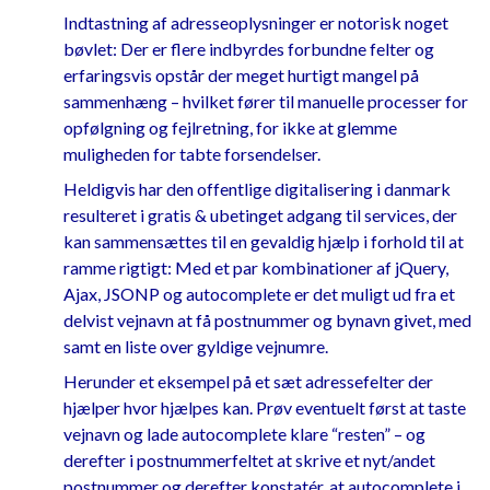
Indtastning af adresseoplysninger er notorisk noget
bøvlet: Der er flere indbyrdes forbundne felter og
erfaringsvis opstår der meget hurtigt mangel på
sammenhæng – hvilket fører til manuelle processer for
opfølgning og fejlretning, for ikke at glemme
muligheden for tabte forsendelser.
Heldigvis har den offentlige digitalisering i danmark
resulteret i gratis & ubetinget adgang til services, der
kan sammensættes til en gevaldig hjælp i forhold til at
ramme rigtigt: Med et par kombinationer af jQuery,
Ajax, JSONP og autocomplete er det muligt ud fra et
delvist vejnavn at få postnummer og bynavn givet, med
samt en liste over gyldige vejnumre.
Herunder et eksempel på et sæt adressefelter der
hjælper hvor hjælpes kan. Prøv eventuelt først at taste
vejnavn og lade autocomplete klare “resten” – og
derefter i postnummerfeltet at skrive et nyt/andet
postnummer og derefter konstatér, at autocomplete i