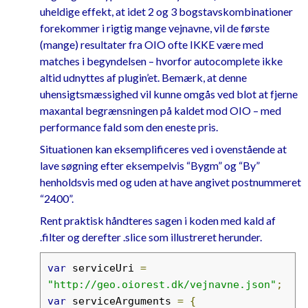
uheldige effekt, at idet 2 og 3 bogstavskombinationer
forekommer i rigtig mange vejnavne, vil de første
(mange) resultater fra OIO ofte IKKE være med
matches i begyndelsen – hvorfor autocomplete ikke
altid udnyttes af plugin’et. Bemærk, at denne
uhensigtsmæssighed vil kunne omgås ved blot at fjerne
maxantal begrænsningen på kaldet mod OIO – med
performance fald som den eneste pris.
Situationen kan eksemplificeres ved i ovenstående at
lave søgning efter eksempelvis “Bygm” og “By”
henholdsvis med og uden at have angivet postnummeret
“2400”.
Rent praktisk håndteres sagen i koden med kald af
.filter og derefter .slice som illustreret herunder.
var
 serviceUri 
=
"http://geo.oiorest.dk/vejnavne.json"
;
var
 serviceArguments 
=
{