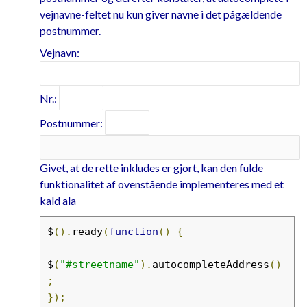
vejnavne-feltet nu kun giver navne i det pågældende
postnummer.
Vejnavn:
Nr.:
Postnummer:
Givet, at de rette inkludes er gjort, kan den fulde
funktionalitet af ovenstående implementeres med et
kald ala
$
().
ready
(
function
()
{
$
(
"#streetname"
).
autocompleteAddress
()
;
});