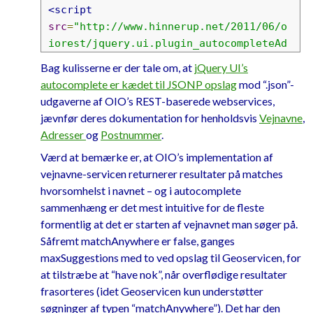
<script
src
=
"http://www.hinnerup.net/2011/06/o
iorest/jquery.ui.plugin_autocompleteAd
dress.js"
></script>
Bag kulisserne er der tale om, at
jQuery UI’s
<link
rel
=
"stylesheet"
autocomplete er kædet til JSONP opslag
mod “.json”-
href
=
"jquery.ui.plugin_autocompleteAdd
udgaverne af OIO’s REST-baserede webservices,
ress.css"
>
jævnfør deres dokumentation for henholdsvis
Vejnavne
,
Adresser
og
Postnummer
.
Værd at bemærke er, at OIO’s implementation af
vejnavne-servicen returnerer resultater på matches
hvorsomhelst i navnet – og i autocomplete
sammenhæng er det mest intuitive for de fleste
formentlig at det er starten af vejnavnet man søger på.
Såfremt matchAnywhere er false, ganges
maxSuggestions med to ved opslag til Geoservicen, for
at tilstræbe at “have nok”, når overflødige resultater
frasorteres (idet Geoservicen kun understøtter
søgninger af typen “matchAnywhere”). Det har den