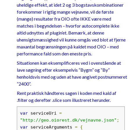
uheldige effekt, at idet 2 og 3 bogstavskombinationer
forekommer i rigtig mange vejnavne, vil de første
(mange) resultater fra OIO ofte IKKE være med
matches i begyndelsen – hvorfor autocomplete ikke
altid udnyttes af plugin’et. Bemærk, at denne
uhensigtsmæssighed vil kunne omgås ved blot at fjerne
maxantal begrænsningen på kaldet mod OIO – med
performance fald som den eneste pris.
Situationen kan eksemplificeres ved i ovenstående at
lave søgning efter eksempelvis “Bygm” og “By”
henholdsvis med og uden at have angivet postnummeret
“2400”.
Rent praktisk håndteres sagen i koden med kald af
.filter og derefter .slice som illustreret herunder.
var
 serviceUri 
=
"http://geo.oiorest.dk/vejnavne.json"
;
var
 serviceArguments 
=
{