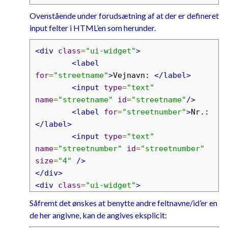
Ovenstående under forudsætning af at der er defineret
input felter i HTML’en som herunder.
<div
class
=
"ui-widget"
>
<label
for
=
"streetname"
>
Vejnavn: 
</label>
<input
type
=
"text"
name
=
"streetname"
id
=
"streetname"
/>
<label
for
=
"streetnumber"
>
Nr.: 
</label>
<input
type
=
"text"
name
=
"streetnumber"
id
=
"streetnumber"
size
=
"4"
/>
</div>
<div
class
=
"ui-widget"
>
<label
Såfremt det ønskes at benytte andre feltnavne/id’er en
for
=
"zipcode"
>
Postnummer: 
</label>
de her angivne, kan de angives eksplicit:
<input
type
=
"text"