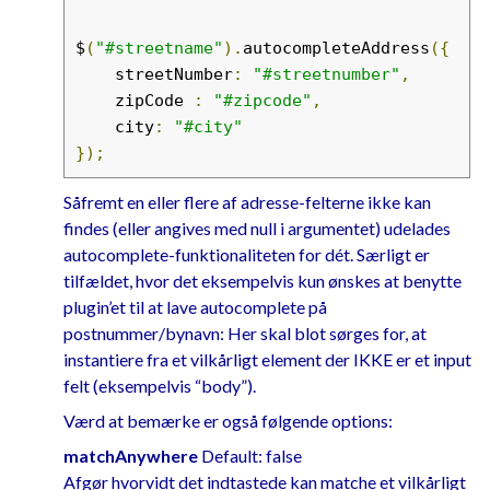
name
=
"zipcode"
id
=
"zipcode"
size
=
"4"
/>
$
(
"#streetname"
).
autocompleteAddress
({
<input
type
=
"text"
name
=
"city"
    streetNumber
:
"#streetnumber"
,
id
=
"city"
size
=
"45"
    zipCode 
:
"#zipcode"
,
disabled
=
"disabled"
/>
    city
:
"#city"
</div>
});
Såfremt en eller flere af adresse-felterne ikke kan
findes (eller angives med null i argumentet) udelades
autocomplete-funktionaliteten for dét. Særligt er
tilfældet, hvor det eksempelvis kun ønskes at benytte
plugin’et til at lave autocomplete på
postnummer/bynavn: Her skal blot sørges for, at
instantiere fra et vilkårligt element der IKKE er et input
felt (eksempelvis “body”).
Værd at bemærke er også følgende options:
matchAnywhere
Default: false
Afgør hvorvidt det indtastede kan matche et vilkårligt