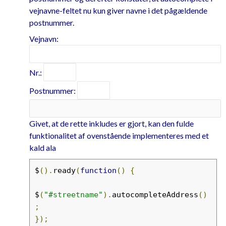
vejnavne-feltet nu kun giver navne i det pågældende
postnummer.
Vejnavn:
Nr.:
Postnummer:
Givet, at de rette inkludes er gjort, kan den fulde
funktionalitet af ovenstående implementeres med et
kald ala
$
().
ready
(
function
()
{
$
(
"#streetname"
).
autocompleteAddress
()
;
});