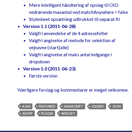
of suggestions for display
Mere intelligent håndtering af opslag til OIO
		data 
=
 data
.
slice
(
0
,
vedrørende maxantal ved matchAnywhere = false
maxSuggestions
);
Stylesheet opsætning udtrukket til separat fil
Version 1.1 (2011-06-28)
//Map OIO object to 
Valgfri anvendelse af de 4 adressefelter
label/value for jQuery autocomplete
Valgfri angivelse af metode for selektion af
		data 
=
 $
.
map
(
data
,
vejnavne (start|alle)
function
(
 vej 
)
{
Valgfri angivelse af maks antal indgange i
return
{
dropdown
				label
:
Version 1.0 (2011-06-23)
vej
.
navn 
+
" ("
+
 vej
.
postnummer
.
nr 
+
Første version
")"
,
				value
:
Yderligere forslag og kommentarer er meget velkomne.
vej
.
navn

}
AJAX
FEATURED
JAVASCRIPT
JQUERY
JSON
})
JSONP
PLUGIN
WIDGET
		response
(
data
);
}