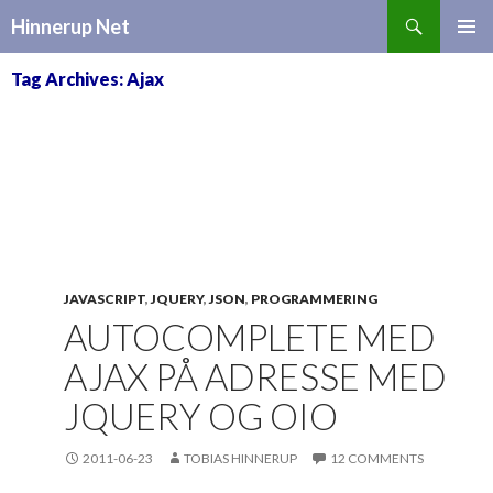
Search
Hinnerup Net
SKIP
TO
Tag Archives: Ajax
CONTENT
JAVASCRIPT
,
JQUERY
,
JSON
,
PROGRAMMERING
AUTOCOMPLETE MED
AJAX PÅ ADRESSE MED
JQUERY OG OIO
2011-06-23
TOBIAS HINNERUP
12 COMMENTS