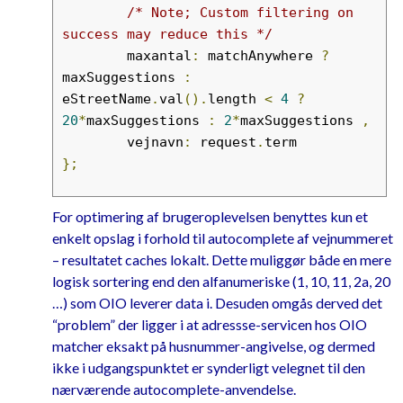
/* Note; Custom filtering on 
success may reduce this */
	maxantal
:
 matchAnywhere 
?
maxSuggestions 
:
eStreetName
.
val
().
length 
<
4
?
20
*
maxSuggestions 
:
2
*
maxSuggestions 
,
	vejnavn
:
 request
.
};
if
(
eZipCode
.
length
)
{
For optimering af brugeroplevelsen benyttes kun et
var
 zipCode 
=
 eZipCode
.
val
();
enkelt opslag i forhold til autocomplete af vejnummeret
if
(
zipCode
.
length 
==
4
)
{
– resultatet caches lokalt. Dette muliggør både en mere
		serviceArguments
.
postn
logisk sortering end den alfanumeriske (1, 10, 11, 2a, 20
r 
=
 zipCode
;
…) som OIO leverer data i. Desuden omgås derved det
}
“problem” der ligger i at adressse-servicen hos OIO
}
matcher eksakt på husnummer-angivelse, og dermed
ikke i udgangspunktet er synderligt velegnet til den
$
.
ajax
({
nærværende autocomplete-anvendelse.
	url
:
 serviceUri
,