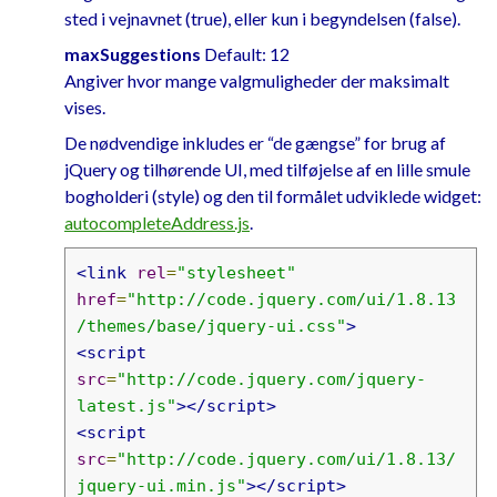
sted i vejnavnet (true), eller kun i begyndelsen (false).
maxSuggestions
Default: 12
Angiver hvor mange valgmuligheder der maksimalt
vises.
De nødvendige inkludes er “de gængse” for brug af
jQuery og tilhørende UI, med tilføjelse af en lille smule
bogholderi (style) og den til formålet udviklede widget:
autocompleteAddress.js
.
<link
rel
=
"stylesheet"
href
=
"http://code.jquery.com/ui/1.8.13
/themes/base/jquery-ui.css"
>
<script
src
=
"http://code.jquery.com/jquery-
latest.js"
></script>
<script
src
=
"http://code.jquery.com/ui/1.8.13/
jquery-ui.min.js"
></script>