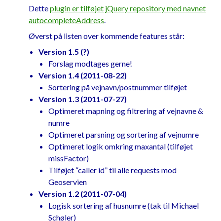
Dette
plugin er tilføjet jQuery repository med navnet
	dataType
:
"jsonp"
,
autocompleteAddress
.
	data
:
 serviceArguments
,
	success
:
function
(
 data 
)
{
Øverst på listen over kommende features står:
if
(!
matchAnywhere
)
{
Version 1.5 (?)
//Remove 
Forslag modtages gerne!
matches that are not in the beginning 
Version 1.4 (2011-08-22)
of navn
Sortering på vejnavn/postnummer tilføjet
			data 
=
Version 1.3 (2011-07-27)
data
.
filter
(
function
(
vej
)
{
Optimeret mapning og filtrering af vejnavne &
var
numre
pattern 
=
new
RegExp
(
"^"
+
Optimeret parsning og sortering af vejnumre
eStreetName
.
val
(),
"i"
);
Optimeret logik omkring maxantal (tilføjet
return
missFactor)
pattern
.
test
(
vej
.
navn
);
Tilføjet “caller id” til alle requests mod
});
Geoservien
}
Version 1.2 (2011-07-04)
Logisk sortering af husnumre (tak til Michael
//Reduce to max number 
Schøler)