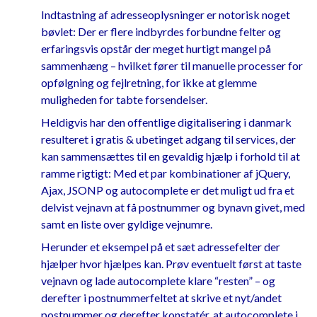
Indtastning af adresseoplysninger er notorisk noget
bøvlet: Der er flere indbyrdes forbundne felter og
erfaringsvis opstår der meget hurtigt mangel på
sammenhæng – hvilket fører til manuelle processer for
opfølgning og fejlretning, for ikke at glemme
muligheden for tabte forsendelser.
Heldigvis har den offentlige digitalisering i danmark
resulteret i gratis & ubetinget adgang til services, der
kan sammensættes til en gevaldig hjælp i forhold til at
ramme rigtigt: Med et par kombinationer af jQuery,
Ajax, JSONP og autocomplete er det muligt ud fra et
delvist vejnavn at få postnummer og bynavn givet, med
samt en liste over gyldige vejnumre.
Herunder et eksempel på et sæt adressefelter der
hjælper hvor hjælpes kan. Prøv eventuelt først at taste
vejnavn og lade autocomplete klare “resten” – og
derefter i postnummerfeltet at skrive et nyt/andet
postnummer og derefter konstatér, at autocomplete i