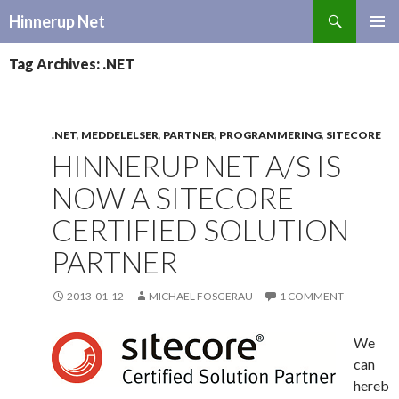
Search
Hinnerup Net
SKIP
TO
Tag Archives: .NET
CONTENT
.NET
,
MEDDELELSER
,
PARTNER
,
PROGRAMMERING
,
SITECORE
HINNERUP NET A/S IS
NOW A SITECORE
CERTIFIED SOLUTION
PARTNER
2013-01-12
MICHAEL FOSGERAU
1 COMMENT
We
can
hereb