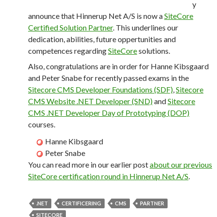
y
announce that Hinnerup Net A/S is now a
SiteCore
Certified Solution Partner
. This underlines our
dedication, abilities, future oppertunities and
competences regarding
SiteCore
solutions.
Also, congratulations are in order for Hanne Kibsgaard
and Peter Snabe for recently passed exams in the
Sitecore CMS Developer Foundations (SDF)
,
Sitecore
CMS Website .NET Developer (SND)
and
Sitecore
CMS .NET Developer Day of Prototyping (DOP)
courses.
Hanne Kibsgaard
Peter Snabe
You can read more in our earlier post
about our previous
SiteCore certification round in Hinnerup Net A/S
.
.NET
CERTIFICERING
CMS
PARTNER
SITECORE