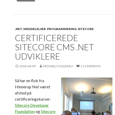
.NET
,
MEDDELELSER
,
PROGRAMMERING
,
SITECORE
CERTIFICEREDE
SITECORE CMS .NET
UDVIKLERE
2010-04-09
MICHAEL FOSGERAU
2 COMMENTS
Så har en flok fra
Hinnerup Net været
afsted på
certificeringskurser:
Sitecore Developer
Foundation
og
Sitecore