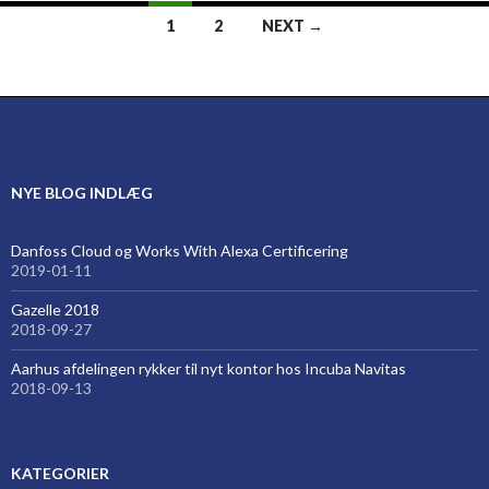
Posts
1
2
NEXT →
navigation
NYE BLOG INDLÆG
Danfoss Cloud og Works With Alexa Certificering
2019-01-11
Gazelle 2018
2018-09-27
Aarhus afdelingen rykker til nyt kontor hos Incuba Navitas
2018-09-13
KATEGORIER