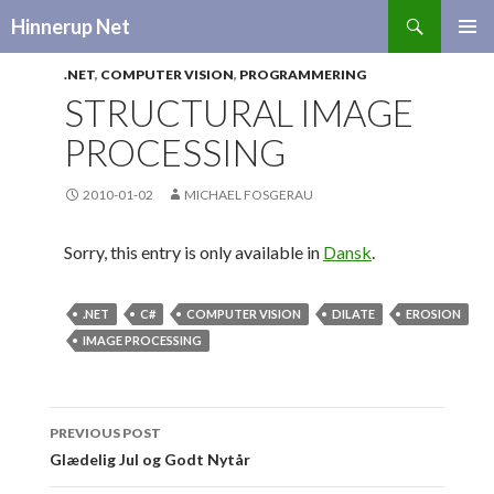
Search
Hinnerup Net
SKIP
TO
.NET
,
COMPUTER VISION
,
PROGRAMMERING
CONTENT
STRUCTURAL IMAGE
PROCESSING
2010-01-02
MICHAEL FOSGERAU
Sorry, this entry is only available in
Dansk
.
.NET
C#
COMPUTER VISION
DILATE
EROSION
IMAGE PROCESSING
Post
PREVIOUS POST
navigation
Glædelig Jul og Godt Nytår