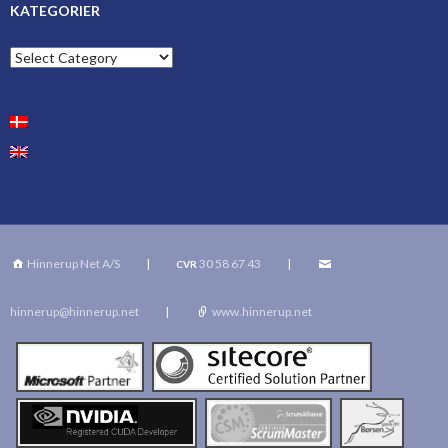
KATEGORIER
Kategorier
Hinnerup Net A/S
|
30 58 67 43
|
CVR
hinnerup@hinnerup.net
|
www.hinnerup.net