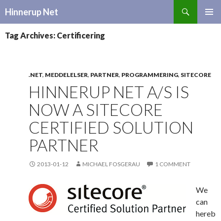
Search
Hinnerup Net
SKIP
TO
Tag Archives: Certificering
CONTENT
.NET
,
MEDDELELSER
,
PARTNER
,
PROGRAMMERING
,
SITECORE
HINNERUP NET A/S IS
NOW A SITECORE
CERTIFIED SOLUTION
PARTNER
2013-01-12
MICHAEL FOSGERAU
1 COMMENT
We
can
hereb