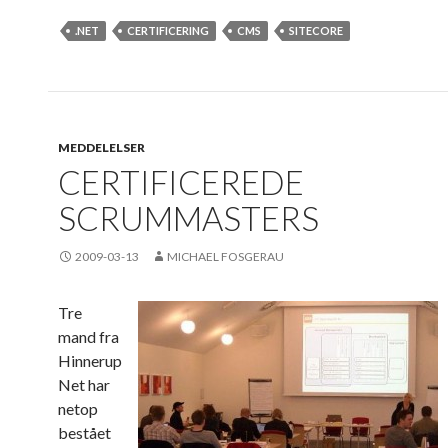
.NET
CERTIFICERING
CMS
SITECORE
MEDDELELSER
CERTIFICEREDE
SCRUMMASTERS
2009-03-13
MICHAEL FOSGERAU
Tre
mand fra
Hinnerup
Net har
netop
bestået