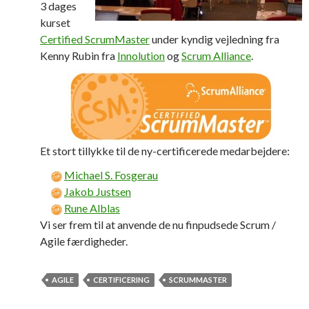
3 dages
kurset
Certified ScrumMaster
under kyndig vejledning fra
Kenny Rubin fra
Innolution
og
Scrum Alliance
.
Et stort tillykke til de ny-certificerede medarbejdere:
Michael S. Fosgerau
Jakob Justsen
Rune Alblas
Vi ser frem til at anvende de nu finpudsede Scrum /
Agile færdigheder.
AGILE
CERTIFICERING
SCRUMMASTER