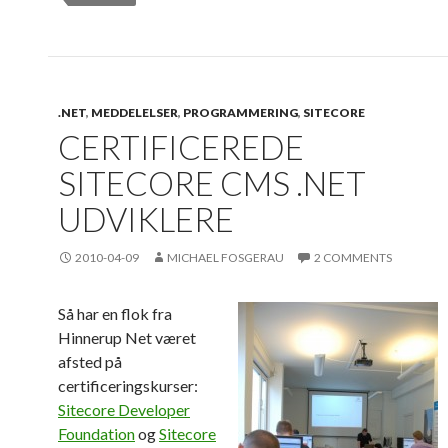
.NET
,
MEDDELELSER
,
PROGRAMMERING
,
SITECORE
CERTIFICEREDE
SITECORE CMS .NET
UDVIKLERE
2010-04-09
MICHAEL FOSGERAU
2 COMMENTS
Så har en flok fra
Hinnerup Net været
afsted på
certificeringskurser:
Sitecore Developer
Foundation
og
Sitecore