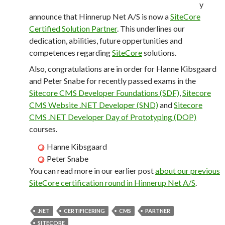
y
announce that Hinnerup Net A/S is now a
SiteCore
Certified Solution Partner
. This underlines our
dedication, abilities, future oppertunities and
competences regarding
SiteCore
solutions.
Also, congratulations are in order for Hanne Kibsgaard
and Peter Snabe for recently passed exams in the
Sitecore CMS Developer Foundations (SDF)
,
Sitecore
CMS Website .NET Developer (SND)
and
Sitecore
CMS .NET Developer Day of Prototyping (DOP)
courses.
Hanne Kibsgaard
Peter Snabe
You can read more in our earlier post
about our previous
SiteCore certification round in Hinnerup Net A/S
.
.NET
CERTIFICERING
CMS
PARTNER
SITECORE