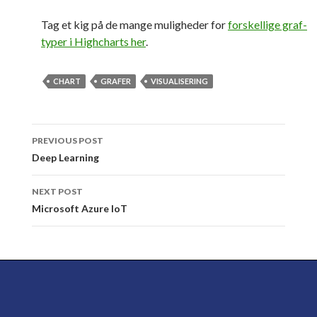
Tag et kig på de mange muligheder for
forskellige graf-
typer i Highcharts her
.
CHART
GRAFER
VISUALISERING
Post
PREVIOUS POST
navigation
Deep Learning
NEXT POST
Microsoft Azure IoT