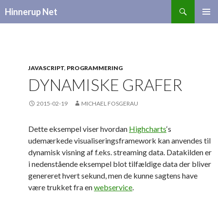
Search
Hinnerup Net
SKIP
TO
CONTENT
JAVASCRIPT
,
PROGRAMMERING
DYNAMISKE GRAFER
2015-02-19
MICHAEL FOSGERAU
Dette eksempel viser hvordan
Highcharts
‘s
udemærkede visualiseringsframework kan anvendes til
dynamisk visning af f.eks. streaming data. Datakilden er
i nedenstående eksempel blot tilfældige data der bliver
genereret hvert sekund, men de kunne sagtens have
være trukket fra en
webservice
.