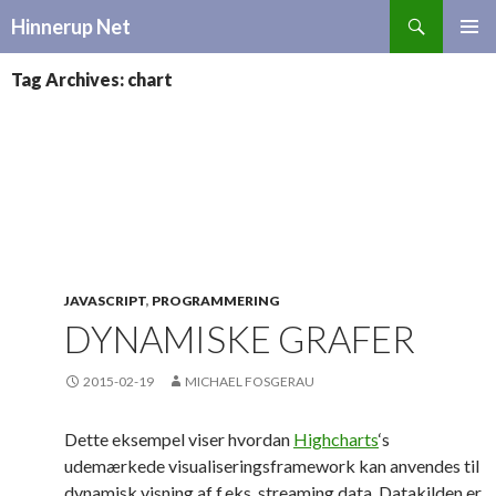
Search
Hinnerup Net
SKIP
TO
Tag Archives: chart
CONTENT
JAVASCRIPT
,
PROGRAMMERING
DYNAMISKE GRAFER
2015-02-19
MICHAEL FOSGERAU
Dette eksempel viser hvordan
Highcharts
‘s
udemærkede visualiseringsframework kan anvendes til
dynamisk visning af f.eks. streaming data. Datakilden er