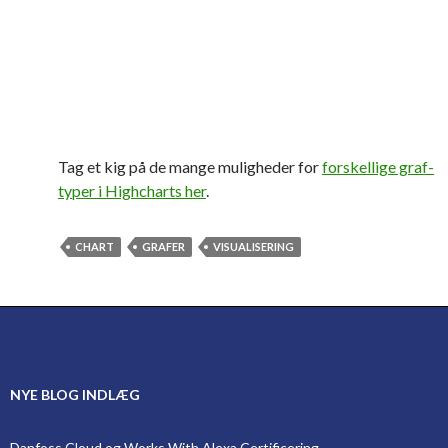
Tag et kig på de mange muligheder for
forskellige graf-
typer i Highcharts her
.
CHART
GRAFER
VISUALISERING
NYE BLOG INDLÆG
Danfoss Cloud og Works With Alexa Certificering