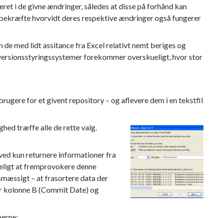
ret i de givne ændringer, således at disse på forhånd kan
at bekræfte hvorvidt deres respektive ændringer også fungerer
de med lidt assitance fra Excel relativt nemt beriges og
il versionsstyringssystemer forekommer overskueligt, hvor stor
rugere for et givent repository – og aflevere dem i en tekstfil
hed træffe alle de rette valg.
ved kun returnere informationer fra
keligt at fremprovokere denne
tsmæssigt – at frasortere data der
ter kolonne B (Commit Date) og
nerne: