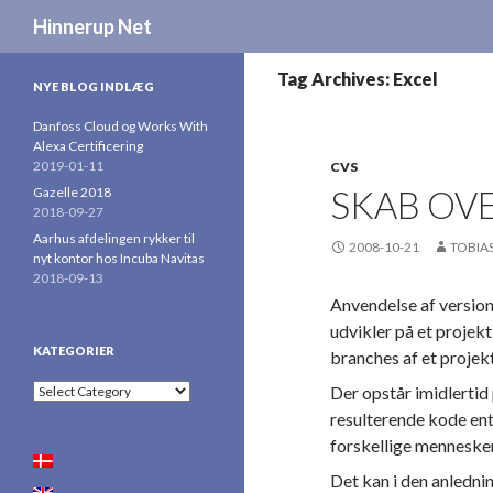
Search
Hinnerup Net
Tag Archives: Excel
NYE BLOG INDLÆG
Danfoss Cloud og Works With
Alexa Certificering
2019-01-11
CVS
SKAB OVE
Gazelle 2018
2018-09-27
Aarhus afdelingen rykker til
2008-10-21
TOBIA
nyt kontor hos Incuba Navitas
2018-09-13
Anvendelse af version
udvikler på et projekt
KATEGORIER
branches af et projek
Kategorier
Der opstår imidlertid 
resulterende kode ent
forskellige menneske
Det kan i den anlednin