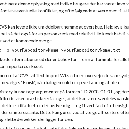
ombinere denne oplysning med hvilke brugere der har været involve
håndtere eventuelle konflikter, og efterfølgende at være med til 
 CVS kan levere ikke umiddelbart nemme at overskue. Heldigvis kan 
abel, så det også for en personkreds med relativt lille kendskab t
år ved et kommende merge.
a -p yourRepositoryName >yourRepositoryName.txt
 de informationer ud der er behov for, i form af fommits for alle b
kan importeres i Excel.
enereret af CVS, vil Text Import Wizard med overvejende sandsynlig
an vælges “Finish”, når dialogen dukker op ved åbning af filen.
 history kunne tage argumenter på formen “-D 2008-01-01”, og der
idlertid viser praktiske erfaringer, at det kan være særdeles vans
r dette er tilfældet, er det nødvendigt – og i hvert fald ofte hensig
s der er interessante. Dette kan gøres ved at vælge alt, sortere ef
og slette de rækker der ligger før dén.
 række i toppen af arket, anbefales følgende navngivning af kolon