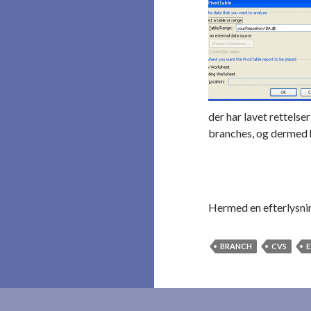
der har lavet rettelse
branches, og dermed ha
Hermed en efterlysnin
BRANCH
CVS
E