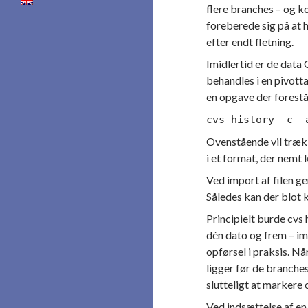
flere branches – og k
foreberede sig på at 
efter endt fletning.
Imidlertid er de data
behandles i en pivott
en opgave der forest
cvs history -c -
Ovenstående vil trække
i et format, der nemt 
Ved import af filen g
Således kan der blot k
Principielt burde cvs
dén dato og frem – im
opførsel i praksis. Nå
ligger før de branche
slutteligt at markere 
Ved indsættelse af en