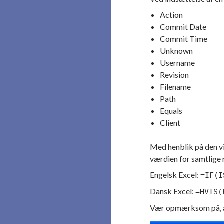
Action
Commit Date
Commit Time
Unknown
Username
Revision
Filename
Path
Equals
Client
Med henblik på den vi
værdien for samtlige 
Engelsk Excel:
=IF(I
Dansk Excel:
=HVIS(
Vær opmærksom på, at