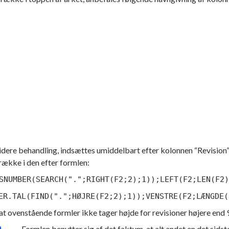
dere behandling, indsættes umiddelbart efter kolonnen “Revision”
række i den efter formlen:
SNUMBER(SEARCH(".";RIGHT(F2;2);1));LEFT(F2;LEN(F2)
ER.TAL(FIND(".";HØJRE(F2;2);1));VENSTRE(F2;LÆNGDE(
 ovenstående formler ikke tager højde for revisioner højere end 
Formlen benytter sig af det faktum, at alt andet en det sids