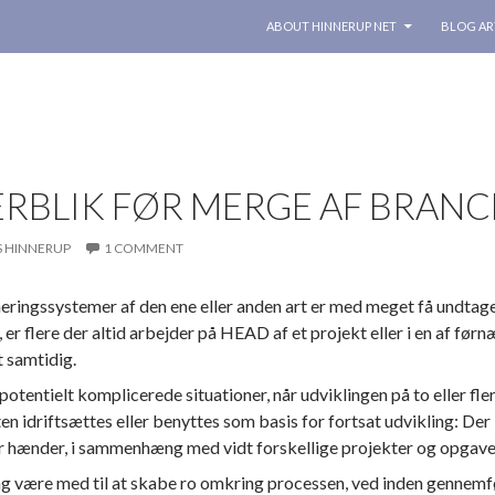
SKIP TO CONTENT
ABOUT HINNERUP NET
BLOG AR
RBLIK FØR MERGE AF BRANCH
S HINNERUP
1 COMMENT
eringssystemer af den ene eller anden art er med meget få undtag
, er flere der altid arbejder på HEAD af et projekt eller i en af før
t samtidig.
potentielt komplicerede situationer, når udviklingen på to eller f
en idriftsættes eller benyttes som basis for fortsat udvikling: Der
r hænder, i sammenhæng med vidt forskellige projekter og opgave
g være med til at skabe ro omkring processen, ved inden gennemførel