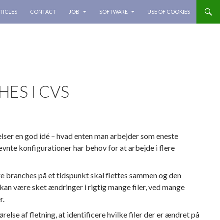
TICLES
CONTACT
JOB
SOFTWARE
USE OF COOKIES
ES I CVS
elser en god idé – hvad enten man arbejder som eneste
nævnte konfigurationer har behov for at arbejde i flere
lere branches på et tidspunkt skal flettes sammen og den
 kan være sket ændringer i rigtig mange filer, ved mange
r.
se af fletning, at identificere hvilke filer der er ændret på