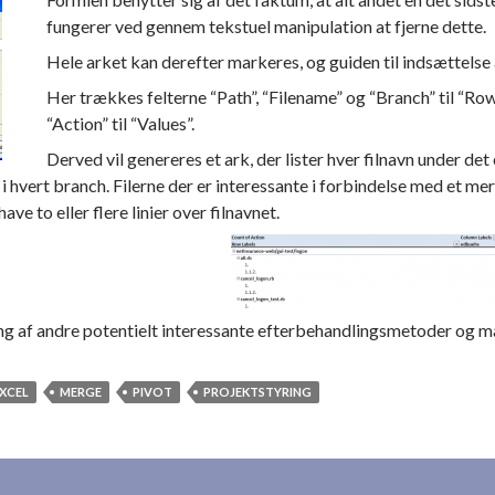
fungerer ved gennem tekstuel manipulation at fjerne dette.
Hele arket kan derefter markeres, og guiden til indsættelse 
Her trækkes felterne “Path”, “Filename” og “Branch” til “Row
“Action” til “Values”.
Derved vil genereres et ark, der lister hver filnavn under det
r i hvert branch. Filerne der er interessante i forbindelse med et mer
ve to eller flere linier over filnavnet.
g af andre potentielt interessante efterbehandlingsmetoder og må
XCEL
MERGE
PIVOT
PROJEKTSTYRING