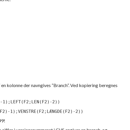
 en kolonne der navngives “Branch”. Ved kopiering beregnes
-1);LEFT(F2;LEN(F2)-2))
F2)-1);VENSTRE(F2;LÆNGDE(F2)-2))
99!
te ciffer i versionsnummeret i CVS angiver en branch, og