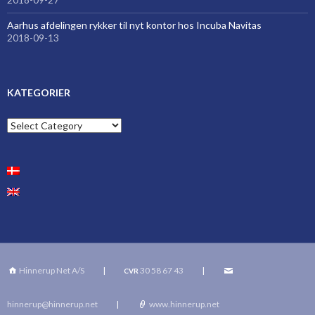
Aarhus afdelingen rykker til nyt kontor hos Incuba Navitas
2018-09-13
KATEGORIER
Kategorier
Hinnerup Net A/S
|
30 58 67 43
|
CVR
hinnerup@hinnerup.net
|
www.hinnerup.net