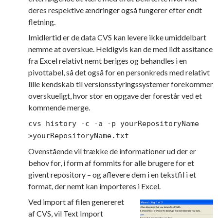
deres respektive ændringer også fungerer efter endt
fletning.
Imidlertid er de data CVS kan levere ikke umiddelbart
nemme at overskue. Heldigvis kan de med lidt assitance
fra Excel relativt nemt beriges og behandles i en
pivottabel, så det også for en personkreds med relativt
lille kendskab til versionsstyringssystemer forekommer
overskueligt, hvor stor en opgave der forestår ved et
kommende merge.
cvs history -c -a -p yourRepositoryName
>yourRepositoryName.txt
Ovenstående vil trække de informationer ud der er
behov for, i form af fommits for alle brugere for et
givent repository – og aflevere dem i en tekstfil i et
format, der nemt kan importeres i Excel.
Ved import af filen genereret
af CVS, vil Text Import