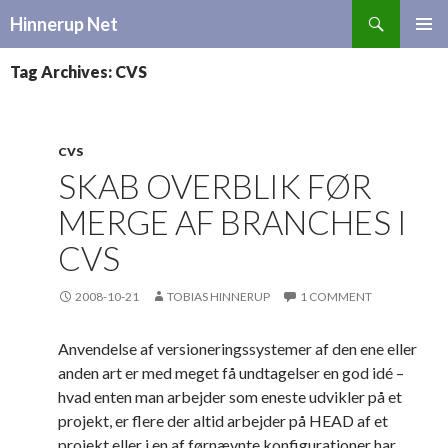
Search
Hinnerup Net
SKIP
TO
Tag Archives: CVS
CONTENT
CVS
SKAB OVERBLIK FØR
MERGE AF BRANCHES I
CVS
2008-10-21
TOBIAS HINNERUP
1 COMMENT
Anvendelse af versioneringssystemer af den ene eller
anden art er med meget få undtagelser en god idé –
hvad enten man arbejder som eneste udvikler på et
projekt, er flere der altid arbejder på HEAD af et
projekt eller i en af førnævnte konfigurationer har