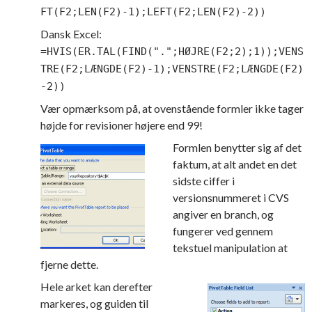
FT(F2;LEN(F2)-1);LEFT(F2;LEN(F2)-2))
Dansk Excel:
=HVIS(ER.TAL(FIND(".";HØJRE(F2;2);1));VENS
TRE(F2;LÆNGDE(F2)-1);VENSTRE(F2;LÆNGDE(F2)
-2))
Vær opmærksom på, at ovenstående formler ikke tager
højde for revisioner højere end 99!
Formlen benytter sig af det
faktum, at alt andet en det
sidste ciffer i
versionsnummeret i CVS
angiver en branch, og
fungerer ved gennem
tekstuel manipulation at
fjerne dette.
Hele arket kan derefter
markeres, og guiden til