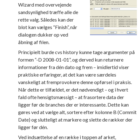
Wizard med overvejende
sandsynlighed træffe alle de
rette valg. Således kan der
blot kan vælges “Finish”, når
dialogen dukker op ved
åbning af filen.
Principielt burde cvs history kunne tage argumenter på
formen “-D 2008-01-01”, og derved kun returnere
informationer fra dén dato og frem – imidlertid viser
praktiske erfaringer, at det kan være særdeles
vanskeligt at fremprovokere denne opførsel i praksis.
Når dette er tilfældet, er det nødvendigt – og i hvert
fald ofte hensigtsmæssigt – at frasortere data der
ligger før de branches der er interessante. Dette kan
gøres ved at vælge alt, sortere efter kolonne B (Commit
Date) og slutteligt at markere og slette de rækker der
ligger før dén.
Ved indsættelse af en række i toppen af arket,