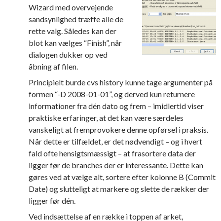
Wizard med overvejende
sandsynlighed træffe alle de
rette valg. Således kan der
blot kan vælges “Finish”, når
dialogen dukker op ved
åbning af filen.
Principielt burde cvs history kunne tage argumenter på
formen “-D 2008-01-01”, og derved kun returnere
informationer fra dén dato og frem – imidlertid viser
praktiske erfaringer, at det kan være særdeles
vanskeligt at fremprovokere denne opførsel i praksis.
Når dette er tilfældet, er det nødvendigt – og i hvert
fald ofte hensigtsmæssigt – at frasortere data der
ligger før de branches der er interessante. Dette kan
gøres ved at vælge alt, sortere efter kolonne B (Commit
Date) og slutteligt at markere og slette de rækker der
ligger før dén.
Ved indsættelse af en række i toppen af arket,