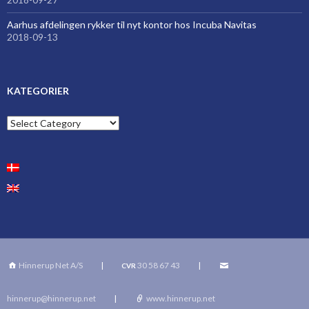
Aarhus afdelingen rykker til nyt kontor hos Incuba Navitas
2018-09-13
KATEGORIER
Kategorier
Hinnerup Net A/S
|
30 58 67 43
|
CVR
hinnerup@hinnerup.net
|
www.hinnerup.net