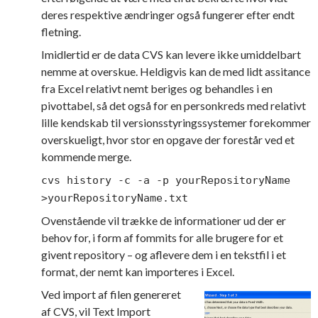
deres respektive ændringer også fungerer efter endt
fletning.
Imidlertid er de data CVS kan levere ikke umiddelbart
nemme at overskue. Heldigvis kan de med lidt assitance
fra Excel relativt nemt beriges og behandles i en
pivottabel, så det også for en personkreds med relativt
lille kendskab til versionsstyringssystemer forekommer
overskueligt, hvor stor en opgave der forestår ved et
kommende merge.
cvs history -c -a -p yourRepositoryName
>yourRepositoryName.txt
Ovenstående vil trække de informationer ud der er
behov for, i form af fommits for alle brugere for et
givent repository – og aflevere dem i en tekstfil i et
format, der nemt kan importeres i Excel.
Ved import af filen genereret
af CVS, vil Text Import