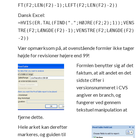
FT(F2;LEN(F2)-1);LEFT(F2;LEN(F2)-2))
Dansk Excel:
=HVIS(ER.TAL(FIND(".";HØJRE(F2;2);1));VENS
TRE(F2;LÆNGDE(F2)-1);VENSTRE(F2;LÆNGDE(F2)
-2))
Vær opmærksom på, at ovenstående formler ikke tager
højde for revisioner højere end 99!
Formlen benytter sig af det
faktum, at alt andet en det
sidste ciffer i
versionsnummeret i CVS
angiver en branch, og
fungerer ved gennem
tekstuel manipulation at
fjerne dette.
Hele arket kan derefter
markeres, og guiden til