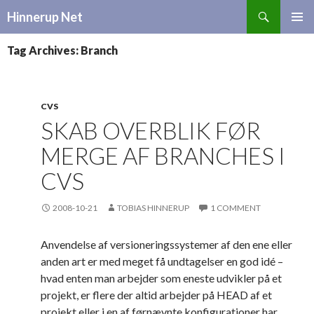
Search
Hinnerup Net
SKIP
TO
Tag Archives: Branch
CONTENT
CVS
SKAB OVERBLIK FØR
MERGE AF BRANCHES I
CVS
2008-10-21
TOBIAS HINNERUP
1 COMMENT
Anvendelse af versioneringssystemer af den ene eller
anden art er med meget få undtagelser en god idé –
hvad enten man arbejder som eneste udvikler på et
projekt, er flere der altid arbejder på HEAD af et
projekt eller i en af førnævnte konfigurationer har