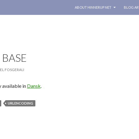
SKIP TO CONTENT
ABOUT HINNERUP NET
BLOG AR
g
 BASE
EL FOSGERAU
ly available in
Dansk
.
URLENCODING