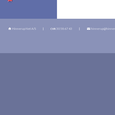
Hinnerup Net A/S
|
30 58 67 43
|
hinnerup@hinner
CVR