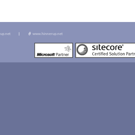
up.net
|
www.hinnerup.net