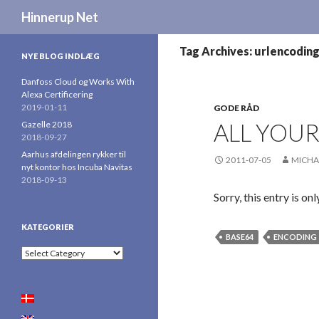
Search
Hinnerup Net
Tag Archives: urlencodin
NYE BLOG INDLÆG
Danfoss Cloud og Works With
Alexa Certificering
2019-01-11
GODE RÅD
ALL YOUR
Gazelle 2018
2018-09-27
Aarhus afdelingen rykker til
2011-07-05
MICHA
nyt kontor hos Incuba Navitas
2018-09-13
Sorry, this entry is on
KATEGORIER
BASE64
ENCODING
Kategorier