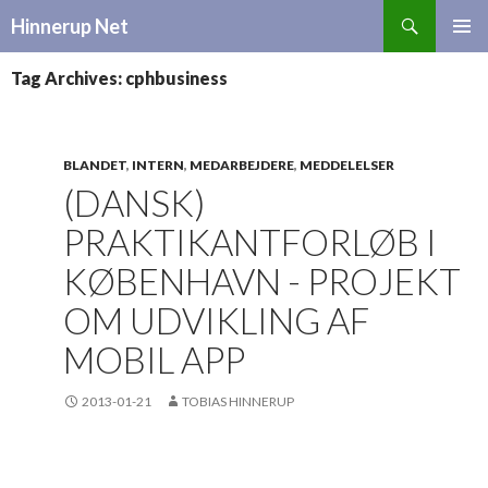
Search
Hinnerup Net
SKIP
TO
Tag Archives: cphbusiness
CONTENT
BLANDET
,
INTERN
,
MEDARBEJDERE
,
MEDDELELSER
(DANSK)
PRAKTIKANTFORLØB I
KØBENHAVN - PROJEKT
OM UDVIKLING AF
MOBIL APP
2013-01-21
TOBIAS HINNERUP