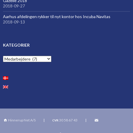
Gazelle 2018
2018-09-27
Aarhus afdelingen rykker til nyt kontor hos Incuba Navitas
2018-09-13
KATEGORIER
Kategorier
Hinnerup Net A/S
|
30 58 67 43
|
CVR