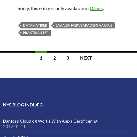
Sorry, this entry is only available in
Dansk
.
DATAMATIKER
EAAA ERHVERVSAKADEMI AARHUS
PRAKTIKANTER
Posts
1
2
3
NEXT →
navigation
NYE BLOG INDLÆG
Danfoss Cloud og Works With Alexa Certificering
2019-01-11