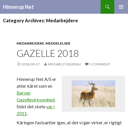
Search
Hinnerup Net
SKIP
TO
Category Archives: Medarbejdere
CONTENT
MEDARBEJDERE
,
MEDDELELSER
GAZELLE 2018
2018-09-27
MICHAEL FOSGERAU
1 COMMENT
Hinnerup Net A/S er
atter kåret som en
Børsen
Gazellevirksomhed
.
Sidst det skete
var i
2011
.
Kåringen fastsætter igen, at det vi gør virker, er rigtigt