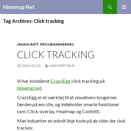
Search
Hinnerup Net
SKIP
TO
Tag Archives: Click tracking
CONTENT
JAVASCRIPT
,
PROGRAMMERING
CLICK TRACKING
2010-01-22
LARS STØTTRUP
Vi har installeret
CrazyEgg
click tracking på
hinnerup.net
.
CrazyEgg er et værktøj til at visualisere brugernes
færden på ens site, og indeholder smarte funktioner
som: Click-overlay, Heatmap og Confetti.
Man indsætter en enkelt linje kode på de sider der skal
trackes: