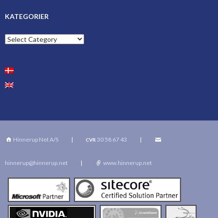
KATEGORIER
Kategorier
Hinnerup Net A/S
|
30 58 67 43
|
CVR
hinnerup@hinnerup.net
|
www.hinnerup.net