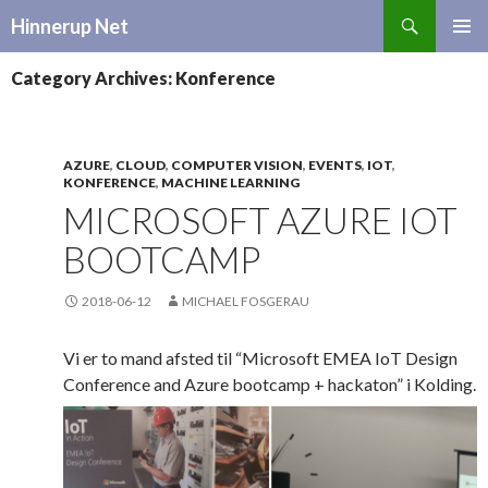
Search
Hinnerup Net
SKIP
TO
Category Archives: Konference
CONTENT
AZURE
,
CLOUD
,
COMPUTER VISION
,
EVENTS
,
IOT
,
KONFERENCE
,
MACHINE LEARNING
MICROSOFT AZURE IOT
BOOTCAMP
2018-06-12
MICHAEL FOSGERAU
Vi er to mand afsted til “Microsoft EMEA IoT Design
Conference and Azure bootcamp + hackaton” i Kolding.