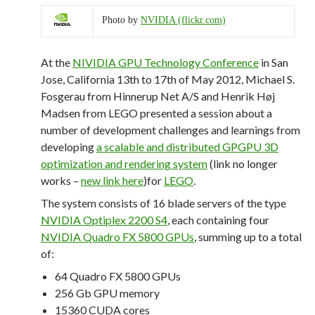
Photo by
NVIDIA (flickr.com)
At the
NIVIDIA GPU Technology Conference
in San
Jose, California 13th to 17th of May 2012, Michael S.
Fosgerau from Hinnerup Net A/S and Henrik Høj
Madsen from LEGO presented a session about a
number of development challenges and learnings from
developing
a scalable and distributed GPGPU 3D
optimization and rendering system
(link no longer
works –
new link here
)for
LEGO
.
The system consists of 16 blade servers of the type
NVIDIA Optiplex 2200 S4
, each containing four
NVIDIA Quadro FX 5800 GPUs
, summing up to a total
of:
64 Quadro FX 5800 GPUs
256 Gb GPU memory
15360 CUDA cores