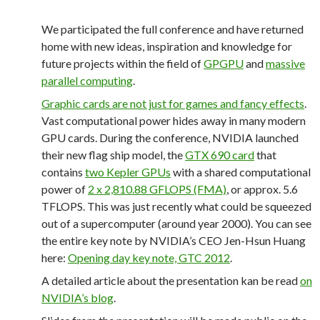
We participated the full conference and have returned
home with new ideas, inspiration and knowledge for
future projects within the field of
GPGPU
and
massive
parallel computing
.
Graphic cards are not just for games and fancy effects
.
Vast computational power hides away in many modern
GPU cards. During the conference, NVIDIA launched
their new flag ship model, the
GTX 690 card
that
contains
two Kepler GPUs
with a shared computational
power of
2 x 2,810.88 GFLOPS (FMA)
, or approx. 5.6
TFLOPS. This was just recently what could be squeezed
out of a supercomputer (around year 2000). You can see
the entire key note by NVIDIA’s CEO Jen-Hsun Huang
here:
Opening day key note, GTC 2012
.
A detailed article about the presentation kan be read
on
NVIDIA’s blog
.