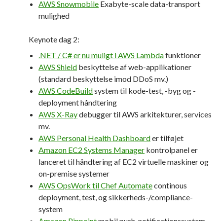
AWS Snowmobile
Exabyte-scale data-transport
mulighed
Keynote dag 2:
.NET / C# er nu muligt i AWS Lambda
funktioner
AWS Shield
beskyttelse af web-applikationer
(standard beskyttelse imod DDoS mv.)
AWS CodeBuild
system til kode-test, -byg og -
deployment håndtering
AWS X-Ray
debugger til AWS arkitekturer, services
mv.
AWS Personal Health Dashboard
er tilføjet
Amazon EC2 Systems Manager
kontrolpanel er
lanceret til håndtering af EC2 virtuelle maskiner og
on-premise systemer
AWS OpsWork til Chef Automate
continous
deployment, test, og sikkerheds-/compliance-
system
Amazon Pinpoint
mobil push-notificationssystem