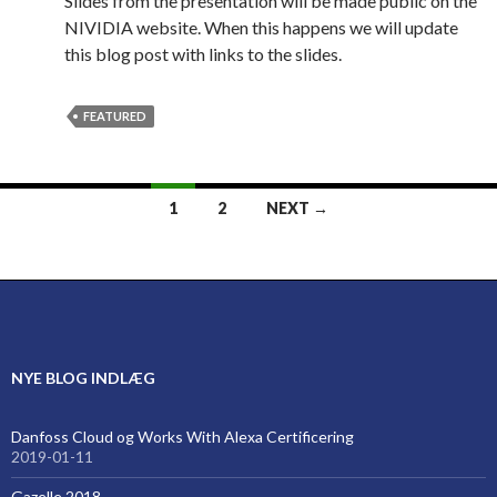
Slides from the presentation will be made public on the
NIVIDIA website. When this happens we will update
this blog post with links to the slides.
FEATURED
Posts
1
2
NEXT →
navigation
NYE BLOG INDLÆG
Danfoss Cloud og Works With Alexa Certificering
2019-01-11
Gazelle 2018