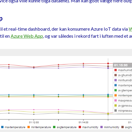
vice også ville kunne tilgå dataene). Man kan godt vælge flere out
p
til et real-time dashboard, der kan konsumere Azure IoT data via
W
til en
Azure Web App
, og var således i rekord fart i luften med 