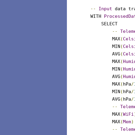
--
Input
data tra
WITH
ProcessedDa
SELECT
--
Telem
MAX
(
Cels
MIN
(
Cels
AVG
(
Cels
MAX
(
Humi
MIN
(
Humi
AVG
(
Humi
MAX
(
hPa
/
MIN
(
hPa
/
AVG
(
hPa
/
--
Telem
MAX
(
WiFi
MAX
(
Mem
)
--
Telem