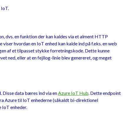
 IoT.
on, dvs. en funktion der kan kaldes via et alment HTTP
viser hvordan en IoT enhed kan kalde ind på f.eks. en web
ngen af et tilpasset stykke forretningskode. Dette kunne
et ned, eller at en fejllog-linie blev genereret, og meget
 Disse data bæres ind via en
Azure IoT Hub
. Dette endpoint
 Azure til IoT enhederne (såkaldt bi-direktionel
e IoT enheder.