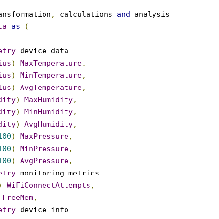
nsformation
,
calculations
and
analysis
ta
as
(
etry
device data
ius
)
MaxTemperature
,
ius
)
MinTemperature
,
ius
)
AvgTemperature
,
dity
)
MaxHumidity
,
dity
)
MinHumidity
,
dity
)
AvgHumidity
,
100
)
MaxPressure
,
100
)
MinPressure
,
100
)
AvgPressure
,
etry
monitoring metrics
)
WiFiConnectAttempts
,
FreeMem
,
etry
device info