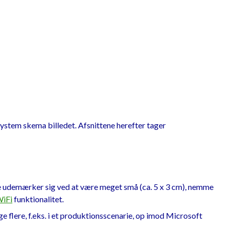
system skema billedet. Afsnittene herefter tager
demærker sig ved at være meget små (ca. 5 x 3 cm), nemme
iFi
funktionalitet.
flere, f.eks. i et produktionsscenarie, op imod Microsoft