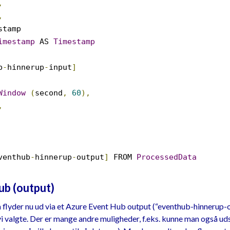
,
,
tamp
imestamp
AS
Timestamp
b
-
hinnerup
-
input
]
Window
(
second
,
60
),
,
venthub
-
hinnerup
-
output
]
FROM
ProcessedData
ub (output)
flyder nu ud via et Azure Event Hub output (“eventhub-hinnerup-out
 vi valgte. Der er mange andre muligheder, f.eks. kunne man også uds