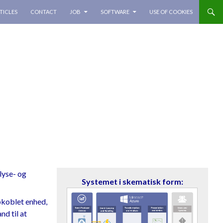
TICLES
CONTACT
JOB
SOFTWARE
USE OF COOKIES
lyse- og
Systemet i skematisk form:
pkoblet enhed,
nd til at