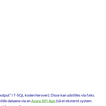
put” i T-SQL koden herover). Disse kan udstilles via f.eks.
tille dataene via en
Azure API App
(så et eksternt system