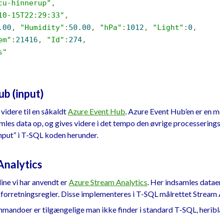
cu-hinnerup"
,
10-15T22:29:33"
,
.00
,
"Humidity"
:
50.00
,
"hPa"
:
1012
,
"Light"
:
0
,
em"
:
21416
,
"Id"
:
274
,
s"
b (input)
videre til en såkaldt
Azure Event Hub
. Azure Event Hub’en er en m
amles data op, og gives videre i det tempo den øvrige processerings
nput” i T-SQL koden herunder.
Analytics
ine vi har anvendt er
Azure Stream Analytics
. Her indsamles datae
e forretningsregler. Disse implementeres i T-SQL målrettet Stream
andoer er tilgængelige man ikke finder i standard T-SQL, heribl