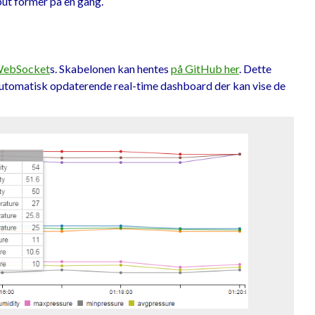
put former på en gang.
ebSocket
s. Skabelonen kan hentes
på GitHub her
. Dette
et automatisk opdaterende real-time dashboard der kan vise de