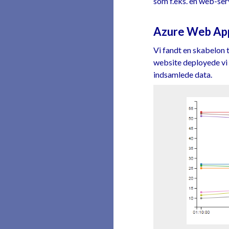
som f.eks. en web-ser
Azure Web Ap
Vi fandt en skabelon 
website deployede vi 
indsamlede data.