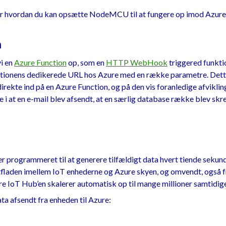
r hvordan du kan opsætte NodeMCU til at fungere op imod Azure
n
vi en
Azure Function
op, som en
HTTP WebHook
triggered funkti
tionens dedikerede URL hos Azure med en række parametre. Dette 
direkte ind på en Azure Function, og på den vis foranledige afvikli
 i at en e-mail blev afsendt, at en særlig database række blev skrev
rogrammeret til at generere tilfældigt data hvert tiende sekund.
laden imellem IoT enhederne og Azure skyen, og omvendt, også fra
 IoT Hub’en skalerer automatisk op til mange millioner samtidig
ta afsendt fra enheden til Azure: