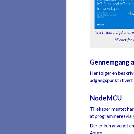
Link til indhold på azur
billedet for 
Gennemgang af
Her følger en beskriv
udgangspunkt i hvert 
NodeMCU
Til eksperimentet har
at programmere (via
Der er kun anvendt en
Azure.