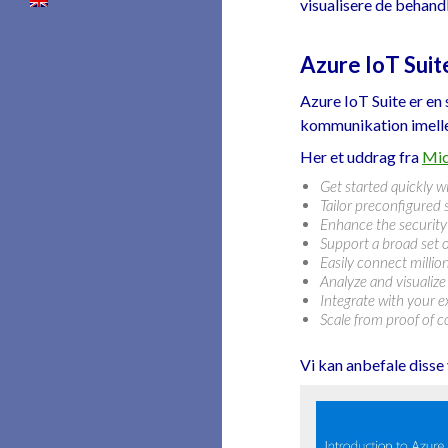
visualisere de behand
Azure IoT Suit
Azure IoT Suite er en 
kommunikation imell
Her et uddrag fra
Mic
Get started quickly w
Tailor preconfigured
Enhance the security 
Support a broad set 
Easily connect millio
Analyze and visualize 
Integrate with your e
Scale from proof of 
Vi kan anbefale disse 