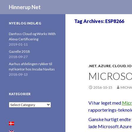
Search
Hinnerup Net
Tag Archives: ESP8266
NYE BLOG INDLÆG
Danfoss Cloud og Works With
Alexa Certificering
2019-01-11
Gazelle 2018
2018-09-27
Aarhus afdelingen rykker til
.NET
,
AZURE
,
CLOUD
,
IO
nyt kontor hos Incuba Navitas
MICROSO
2018-09-13
2016-10-15
MICHA
KATEGORIER
Vi har leget med
Micr
Kategorier
rapporterings-teknolo
Ganske hurtigt endte 
lade Microsoft Azure i