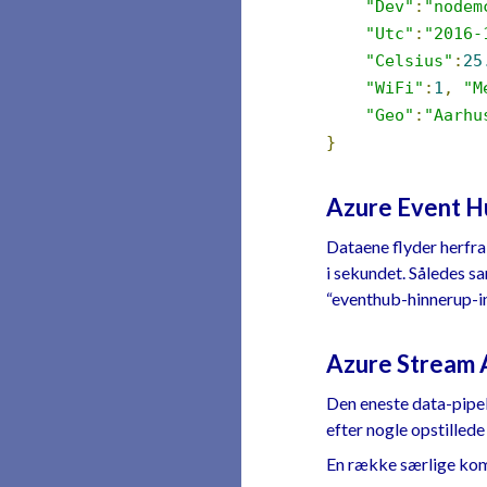
"Dev"
:
"nodem
"Utc"
:
"2016-
"Celsius"
:
25
"WiFi"
:
1
,
"M
"Geo"
:
"Aarhu
}
Azure Event Hu
Dataene flyder herfra 
i sekundet. Således s
“eventhub-hinnerup-i
Azure Stream 
Den eneste data-pipel
efter nogle opstilled
En række særlige komm