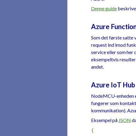
Denne guide
beskrive
Azure Functio
Som det første satte 
request ind imod funk
service eller som her 
eksempeltvis resultere
andet.
Azure IoT Hub
NodeMCU-enheden er p
fungerer som kontaktf
kommunikation). Azure
Eksempel på
JSON
da
{