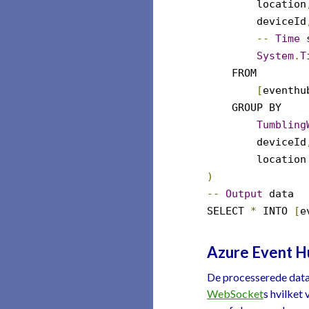
location
deviceId
--
Time
s
System
.
T
FROM
[
eventhu
GROUP BY
Tumbling
deviceId
location
)
--
Output
data
SELECT
*
INTO
[
e
Azure Event H
De processerede data 
WebSocket
s hvilket