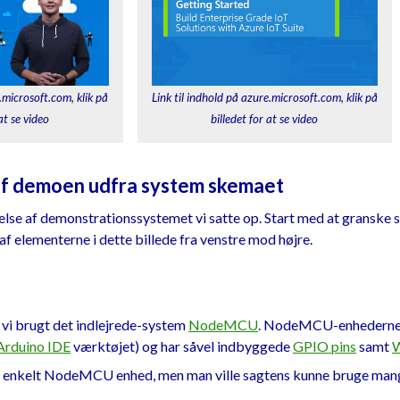
e.microsoft.com, klik på
Link til indhold på azure.microsoft.com, klik på
at se video
billedet for at se video
 demoen udfra system skemaet
else af demonstrationssystemet vi satte op. Start med at granske 
af elementerne i dette billede fra venstre mod højre.
 vi brugt det indlejrede-system
NodeMCU
. NodeMCU-enhederne u
Arduino IDE
værktøjet) og har såvel indbyggede
GPIO pins
samt
W
 enkelt NodeMCU enhed, men man ville sagtens kunne bruge mange 