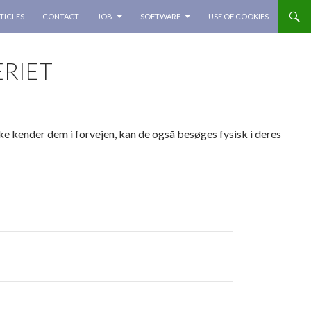
TICLES
CONTACT
JOB
SOFTWARE
USE OF COOKIES
RIET
kke kender dem i forvejen, kan de også besøges fysisk i deres