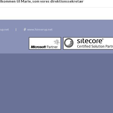
lkommen til Marie, som vores direktionssekretær
up.net
|
www.hinnerup.net