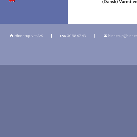
(Dansk) Varmt ve
Hinnerup Net A/S
|
30 58 67 43
|
hinnerup@hinner
CVR