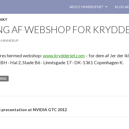
SKIP TO CONTENT
ABOUT HINNERUP NET
BLOG AR
JEKT
NG AF WEBSHOP FOR KRYDDE
S HINNERUP
ceres hermed webshop:
www.krydderiet.com
– for dem af Jer der i
KBH · Hal 2, Stade B6 · Linnésgade 17 · DK-1361 Copenhagen K.
ESS
n
S presentation at NVIDIA GTC 2012