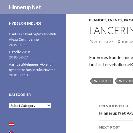
Search
Hinnerup Net
BLANDET
,
EVENTS
,
PRO
NYE BLOG INDLÆG
LANCERI
Danfoss Cloud og Works With
Alexa Certificering
2012-10-27
TOBIA
2019-01-11
Gazelle 2018
For vores kunde lan
2018-09-27
butik: Torvehallerne
Aarhus afdelingen rykker til
nyt kontor hos Incuba Navitas
2018-09-13
WEBSHOP
WORDPR
KATEGORIER
Post
Kategorier
PREVIOUS POST
navigatio
Hinnerup Net A/
NEXT POST