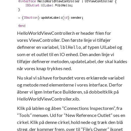
HelloWorldViewController.h er header filen for
vores ViewController. Den første linje vi tilføjer
definerer en variabel,
, af typen UILabel og
lblHello
som er et outlet til en IO enhed. Den anden linje vi
tilføjer definerer metoden, updateLabel, der skal kaldes
når vores knap trykkes ned.
Nu skal vi så have forbundet vores erklærede variabel
og metode med elementerne i vores interface. Derfor
åbner vi igen Interface Builderen, så dobbeltklik på
HelloWorldViewController.xib.
Klik på lablen og åben “Connections Inspectoren”, fra
“Tools” menuen. Ud for “New Reference Outlet” ses en
cirkel. Klik på denne cirkel, hold nede og træk den blå
streg, der kommer frem, over til “File’s Owner” ikonet