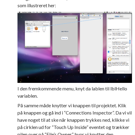
som illustreret her:
I den fremkommende menu, knyt da lablen til lblHello
variablen.
På samme måde knytter vi knappen til projektet. Klik
på knappen og gå ind i “Connections Inspector”. Da vi vil
have noget til at ske når knappen trykkes ned, klikke vi
på cirklen ud for “Touch Up Inside” eventet og trækker
pilen over på “File’s Owner”, hvor vi knytter den