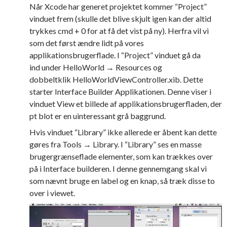
Når Xcode har generet projektet kommer “Project”
vinduet frem (skulle det blive skjult igen kan der altid
trykkes cmd + 0 for at få det vist på ny). Herfra vil vi
som det først ændre lidt på vores
applikationsbrugerflade. I “Project” vinduet gå da
ind under HelloWorld → Resources og
dobbeltklik HelloWorldViewController.xib. Dette
starter Interface Builder Applikationen. Denne viser i
vinduet View et billede af applikationsbrugerfladen, der
pt blot er en uinteressant grå baggrund.
Hvis vinduet “Library” ikke allerede er åbent kan dette
gøres fra Tools → Library. I “Library” ses en masse
brugergrænseflade elementer, som kan trækkes over
på i Interface builderen. I denne gennemgang skal vi
som nævnt bruge en label og en knap, så træk disse to
over i viewet.