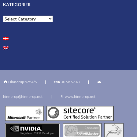
KATEGORIER
Kategorier
Hinnerup Net A/S
|
30 58 67 43
|
CVR
hinnerup@hinnerup.net
|
www.hinnerup.net