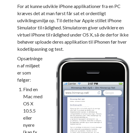
For at kunne udvikle iPhone applikationer fra en PC
kræves det at man først får sat et ordentligt
udviklingsmiljø op. Til dette har Apple stillet iPhone
Simulator til rådighed. Simulatoren giver udviklere en
virtuel iPhone til rådighed under OS X, så de derfor ikke
behøver uploade deres applikation til iPhonen før hver
kodetilpasning og test.
Opsætninge
n af miljøet
er som
følger:
Find en
Mac med
OS X
10.5.5
eller
nyere
(kan fx.