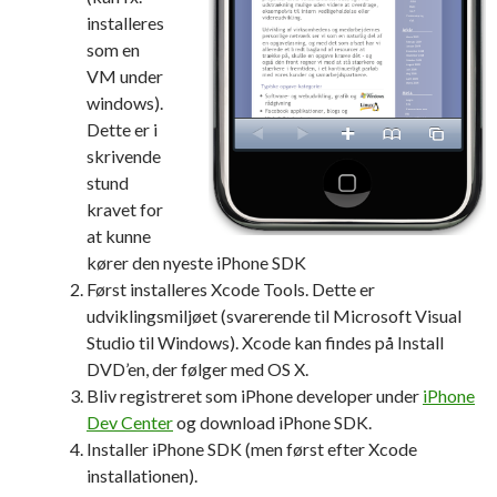
installeres
som en
VM under
windows).
Dette er i
skrivende
stund
kravet for
at kunne
kører den nyeste iPhone SDK
Først installeres Xcode Tools. Dette er
udviklingsmiljøet (svarerende til Microsoft Visual
Studio til Windows). Xcode kan findes på Install
DVD’en, der følger med OS X.
Bliv registreret som iPhone developer under
iPhone
Dev Center
og download iPhone SDK.
Installer iPhone SDK (men først efter Xcode
installationen).