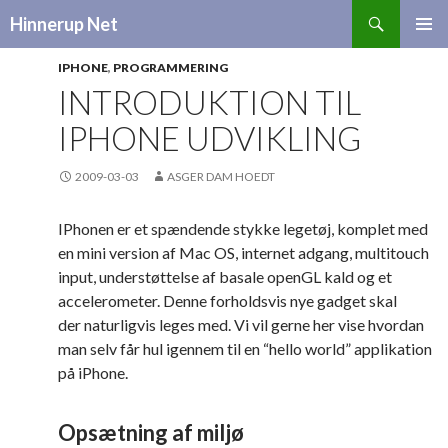
Search
Hinnerup Net
SKIP
TO
IPHONE
,
PROGRAMMERING
CONTENT
INTRODUKTION TIL
IPHONE UDVIKLING
2009-03-03
ASGER DAM HOEDT
IPhonen er et spændende stykke legetøj, komplet med
en mini version af Mac OS, internet adgang, multitouch
input, understøttelse af basale openGL kald og et
accelerometer. Denne forholdsvis nye gadget skal
der naturligvis leges med. Vi vil gerne her vise hvordan
man selv får hul igennem til en “hello world” applikation
på iPhone.
Opsætning af miljø